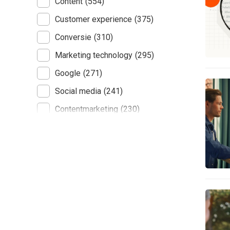
Content
(554)
Customer experience
(375)
Conversie
(310)
Marketing technology
(295)
Google
(271)
Social media
(241)
Contentmarketing
(230)
E-commerce
(222)
AI
(193)
Online advertising
(182)
Tech
(155)
Data analytics
(133)
Contentstrategie
(117)