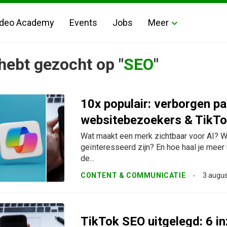
ideo Academy
Events
Jobs
Meer
hebt gezocht op "
SEO
"
10x populair: verborgen pa
websitebezoekers & TikTo
Wat maakt een merk zichtbaar voor AI? 
geïnteresseerd zijn? En hoe haal je meer 
de...
CONTENT & COMMUNICATIE
3 augu
TikTok SEO uitgelegd: 6 in