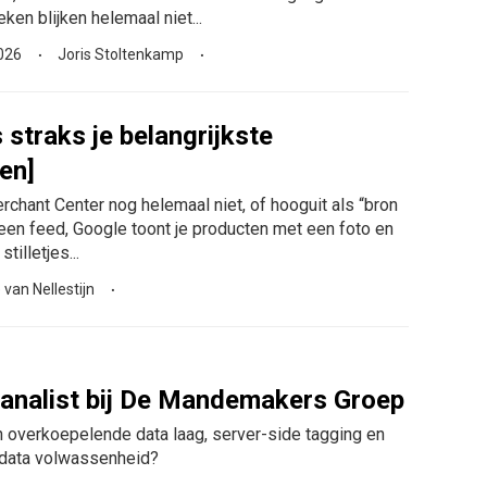
en blijken helemaal niet...
2026
Joris Stoltenkamp
straks je belangrijkste
en]
ant Center nog helemaal niet, of hooguit als “bron
een feed, Google toont je producten met een foto en
tilletjes...
van Nellestijn
 analist bij De Mandemakers Groep
en overkoepelende data laag, server-side tagging en
e data volwassenheid?