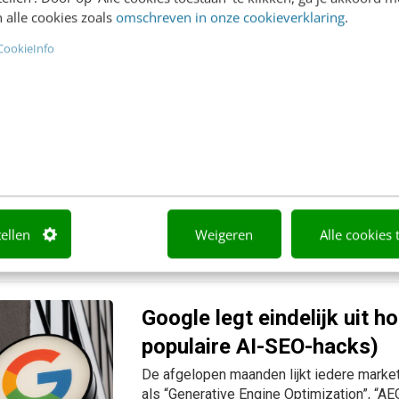
die presteert, organisch én paid. Iets voo
 alle cookies zoals
omschreven in onze cookieverklaring
.
PARTOUT DIGITAL AGENCY
Eindhove
CookieInfo
AI neemt de productie over
verhaal
Op Content Conference klonk het onvermij
realtime is, is geschiedenis. Maar wie go
geweld een tegengeluid groeien. Want in 
tellen
Weigeren
Alle cookies 
CONTENT & COMMUNICATIE
29 juli 
Google legt eindelijk uit 
populaire AI-SEO-hacks)
De afgelopen maanden lijkt iedere market
als “Generative Engine Optimization”, “A