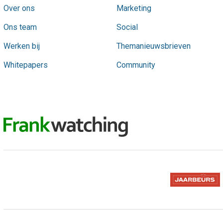
Infographics
(29)
Over ons
Marketing
Campagnes
(29)
Ons team
Social
Affiliate marketing
(29)
Werken bij
Themanieuwsbrieven
Keywords
(28)
Whitepapers
Community
B2B-marketing
(28)
E-mailmarketing
(27)
AdWords
(27)
WordPress
(26)
Leadgeneratie
(26)
AI-tools
(26)
Kunstmatige intelligentie
(25)
Blog
(25)
Backlinks
(25)