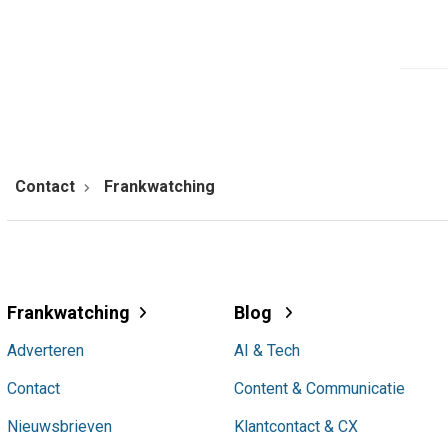
Conversational
(35)
X
(34)
Samenwerken
(34)
Praktijkcases
(34)
GEO
(34)
Contact
Frankwatching
Boekrecensie
(34)
Usability
(33)
Zoekmachineoptimalisatie
(31)
Videomarketing
(30)
Frankwatching
Blog
Instagram
(30)
Adverteren
AI & Tech
TikTok
(29)
Contact
Content & Communicatie
Onderzoek
(29)
Nieuwsbrieven
Klantcontact & CX