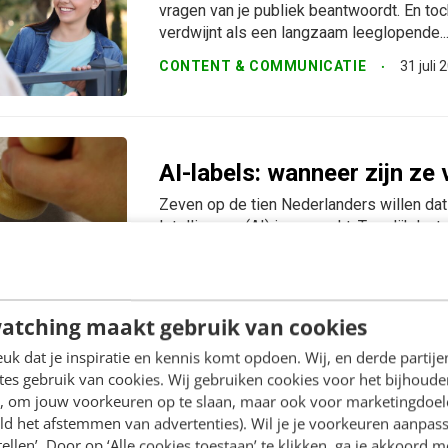
vragen van je publiek beantwoordt. En toc
verdwijnt als een langzaam leeglopende..
CONTENT & COMMUNICATIE
31 juli 
AI-labels: wanneer zijn ze
Zeven op de tien Nederlanders willen dat
Intelligence (AI) is gemaakt. Tegelijk la
kan verlagen. Als marketeer zit je dus kle
AI & TECH
4 augustus 2026
Dennis
atching maakt gebruik van cookies
k dat je inspiratie en kennis komt opdoen. Wij, en derde partij
es gebruik van cookies. Wij gebruiken cookies voor het bijhoude
Social & Contentmarketeer
en, om jouw voorkeuren op te slaan, maar ook voor marketingdoe
ld het afstemmen van advertenties). Wil je je voorkeuren aanpass
B2B-content hoeft niet stoffig te zijn. J
stellen’. Door op ‘Alle cookies toestaan’ te klikken, ga je akkoord m