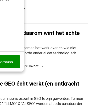
r jou?
n
32 - 40 uur
 en juist daarom wint het echte
delijk: agents nemen het werk over en wie niet
ed luisterde, hoorde onder al dat technologisch
een wereld...
toestaan
2026
Denise Pellinkhof
hoe GEO écht werkt (en ontkracht
eer ineens expert in GEO te zijn geworden. Termen
EO”, “LLMO” & “AI SEO” worden steeds gangbaarder.