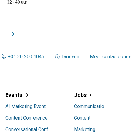
32 - 40 uur
chevron_right
7
+31 30 200 1045
Tarieven
Meer contactopties
Events
Jobs
AI Marketing Event
Communicatie
Content Conference
Content
Conversational Conf.
Marketing