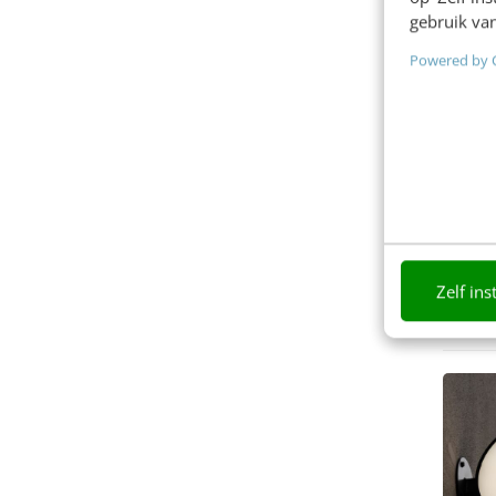
Technische SEO
(70)
gebruik van
Social
(65)
Powered by 
Linkbuilding
(65)
SEO-teksten
(63)
ChatGPT
(62)
Copywriting
(61)
Design
(60)
Marketingstrategie
(57)
Zelf ins
CRO
(55)
Contentcreatie
(54)
Zoekmachines
(52)
YouTube
(51)
Website
(50)