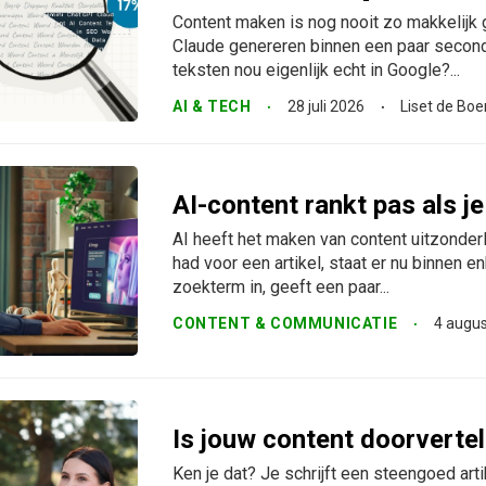
Content maken is nog nooit zo makkelijk 
Claude genereren binnen een paar second
teksten nou eigenlijk echt in Google?...
AI & TECH
28 juli 2026
Liset de Boe
AI-content rankt pas als je
AI heeft het maken van content uitzonder
had voor een artikel, staat er nu binnen 
zoekterm in, geeft een paar...
CONTENT & COMMUNICATIE
4 augu
Is jouw content doorverte
Ken je dat? Je schrijft een steengoed art