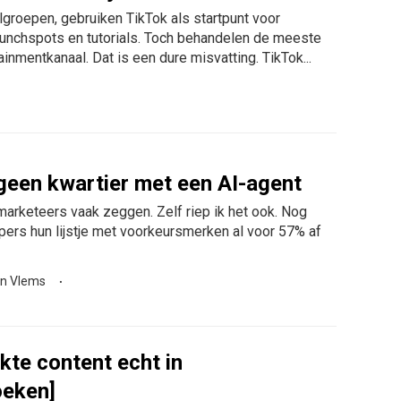
groepen, gebruiken TikTok als startpunt voor
lunchspots en tutorials. Toch behandelen de meeste
nmentkanaal. Dat is een dure misvatting. TikTok...
 geen kwartier met een AI-agent
 marketeers vaak zeggen. Zelf riep ik het ook. Nog
pers hun lijstje met voorkeursmerken al voor 57% af
n Vlems
te content echt in
oeken]