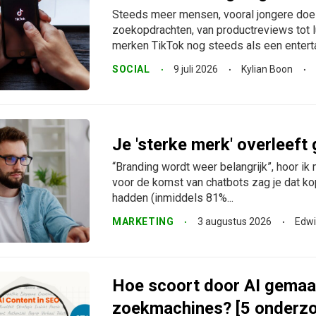
Steeds meer mensen, vooral jongere doel
zoekopdrachten, van productreviews tot 
merken TikTok nog steeds als een entertai
SOCIAL
9 juli 2026
Kylian Boon
Je 'sterke merk' overleeft
“Branding wordt weer belangrijk”, hoor ik
voor de komst van chatbots zag je dat ko
hadden (inmiddels 81%...
MARKETING
3 augustus 2026
Edwi
Hoe scoort door AI gemaak
zoekmachines? [5 onderz