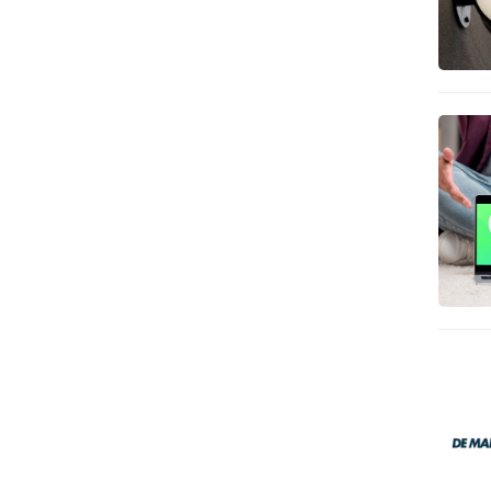
Facebook
(48)
Customer journey
(48)
Bloggen
(48)
Analytics
(46)
User experience
(44)
Must-reads
(44)
Video
(43)
Sales
(40)
Social media marketing
(39)
LinkedIn
(39)
Branding
(38)
Webanalytics
(37)
Websites
(36)