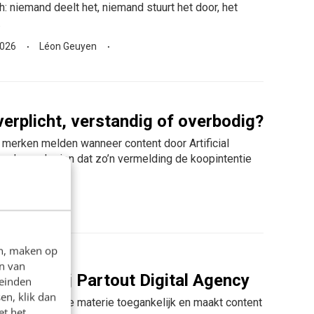
h: niemand deelt het, niemand stuurt het door, het
.
2026
Léon Geuyen
 verplicht, verstandig of overbodig?
 merken melden wanneer content door Artificial
at onderzoek zien dat zo’n vermelding de koopintentie
m tussen...
 Figge
en, maken op
n van
 (B2B) bij Partout Digital Agency
leinden
en, klik dan
ij maakt complexe materie toegankelijk en maakt content
et het