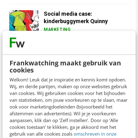
Social media case:
kinderbuggymerk Quinny
MARKETING
26 mei 2011
chevron_right
1
2
3
Frankwatching maakt gebruik van
cookies
Welkom! Leuk dat je inspiratie en kennis komt opdoen.
Wij, en derde partijen, maken op onze websites gebruik
Contact
Frankwatching
van cookies. Wij gebruiken cookies voor het bijhouden
van statistieken, om jouw voorkeuren op te slaan, maar
redactie@frankwatching.com
ook voor marketingdoeleinden (bijvoorbeeld het
afstemmen van advertenties). Wil je je voorkeuren
+31 30 200 1045
aanpassen, klik dan op ‘Zelf instellen’. Door op ‘Alle
Tarieven
cookies toestaan’ te klikken, ga je akkoord met het
Meer contactopties
gebruik van alle cookies zoals
omschreven in onze