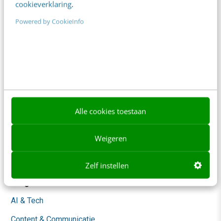
cookieverklaring
.
Powered by CookieInfo
Frankwatching
Adverteren
Contact
Nieuwsbrieven
Over ons
Alle cookies toestaan
Ons team
Weigeren
Werken bij
Whitepapers
Zelf instellen
Blog
AI & Tech
Content & Communicatie