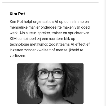
AI gebruiken voor het creëren van effectieve copy
Kim Pot
AI-tools voor het optimaliseren van conversieratio’s
AI perfect instrueren: do’s & dont’s
Kim Pot helpt organisaties AI op een slimme en
menselijke manier onderdeel te maken van goed
werk. Als auteur, spreker, trainer en oprichter van
Sessie 3: AI aansturen als een professional
KIM combineert zij een nuchtere blik op
technologie met humor, zodat teams AI effectief
Effectieve prompts schrijven voor tekst, beeld en
inzetten zonder kwaliteit of menselijkheid te
analyse
verliezen.
Inspiratie voor creatieve en verrassende
toepassingen van prompting in je
dagelijkse werk
Begrijpen op welke niveaus je AI kunt aansturen: van
prompts en custom
instructions tot project
Slimmer samenwerken met AI én collega’s met behulp
van herbruikbare
prompttemplates en werkwijzen