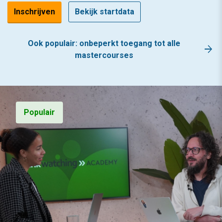
Inschrijven
Bekijk startdata
Ook populair: onbeperkt toegang tot alle
arrow_forward
mastercourses
Populair