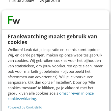
Titia de Zeeuw
29 jan 2026
Bekijk alle reviews
Frankwatching maakt gebruik van
cookies
Startdata & locaties
Welkom! Leuk dat je inspiratie en kennis komt opdoen.
Schrijf je nu in om verzekerd te zijn van een plek op jouw
Wij, en derde partijen, maken op onze websites gebruik
voorkeursdatum
van cookies. Wij gebruiken cookies voor het bijhouden
van statistieken, om jouw voorkeuren op te slaan, maar
ook voor marketingdoeleinden (bijvoorbeeld het
Startdata
afstemmen van advertenties). Wil je je voorkeuren
aanpassen, klik dan op ‘Zelf instellen’. Door op ‘Alle
cookies toestaan’ te klikken, ga je akkoord met het
gebruik van alle cookies zoals
omschreven in onze
Bekijk direct
cookieverklaring
.
schedule
8 sessies
Powered by CookieInfo