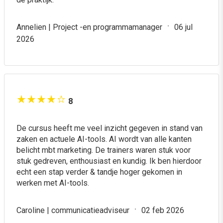
15% collega-korting
Annelien | Project -en programmamanager
06 jul
2026
Schrijf je samen in met collega’s en ontvang 15% korting
per deelnemer. Dat is een besparing van maar liefst €146
per persoon! Liever dit programma exclusief met je hele
team volgen? Lees verderop meer over onze incompany
mogelijkheden.
8
De cursus heeft me veel inzicht gegeven in stand van
zaken en actuele AI-tools. AI wordt van alle kanten
belicht mbt marketing. De trainers waren stuk voor
stuk gedreven, enthousiast en kundig. Ik ben hierdoor
echt een stap verder & tandje hoger gekomen in
werken met AI-tools.
Caroline | communicatieadviseur
02 feb 2026