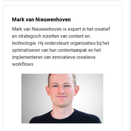
AI gebruiken voor het creëren van visuele content
Tools en technieken voor AI-gedreven design
Mark van Nieuwenhoven
Duurzame repurposing van jouw bestaande content
Mark van Nieuwenhoven is expert in het creatief
met AI
en strategisch inzetten van content en
technologie. Hij ondersteunt organisaties bij het
Sessie 6: AI & data-analyse
optimaliseren van hun contentaanpak en het
implementeren van innovatieve creatieve
Wat je als marketingcommunicatieprofessional moet
workflows
weten om slim en verantwoord data te analyseren met
AI
Welke tools je kunt gebruiken voor data-analyse
Welke data-analyse-toepassingen je moet kennen om
je werk slimmer en beter te maken
Hoe je dashboards vibecode met AI