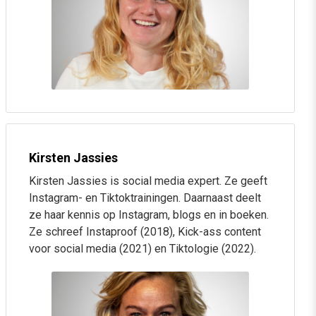
Waarom je relevant, deskundig en onderscheidend
moet zijn
Het belang van o.a. contentformats, structuur en on-
page optimalisatie
Hoe je ervoor zorgt dat mensen het online over je
hebben
Eigen contentplan aanscherpen (incl. praktische
Kirsten Jassies
voorbeelden en templates)
Kirsten Jassies is social media expert. Ze geeft
Instagram- en Tiktoktrainingen. Daarnaast deelt
Sessie 3: Meer bereik & conversie met AI-
ze haar kennis op Instagram, blogs en in boeken.
Ze schreef Instaproof (2018), Kick-ass content
gedreven SEA
voor social media (2021) en Tiktologie (2022).
Belangrijke trends en verschuivingen
Campagnetypes voor je klantreis: Search, Display,