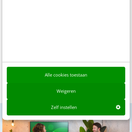
Toch nog extra advies of
ondersteuning nodig?
Dat doen we natuurlijk graag. Stuur je ons een chat? We zijn
direct beschikbaar.
Chat direct
Alle cookies toestaan
Of bel ons op
+31 30 200 1040
Weigeren
Zelf instellen