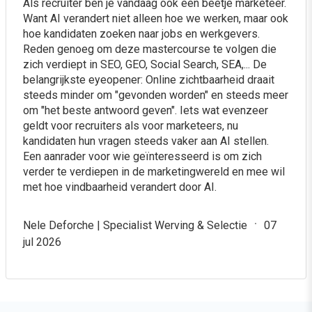
Als recruiter ben je vandaag ook een beetje marketeer.
Want AI verandert niet alleen hoe we werken, maar ook
Schrijf je samen met collega’s in en ontvang 15% korting
hoe kandidaten zoeken naar jobs en werkgevers.
per deelnemer. Dat is een besparing van maar liefst €119
Reden genoeg om deze mastercourse te volgen die
per persoon! Liever dit programma exclusief met je hele
zich verdiept in SEO, GEO, Social Search, SEA,... De
team volgen? Lees verderop meer over onze incompany
belangrijkste eyeopener: Online zichtbaarheid draait
mogelijkheden.
steeds minder om "gevonden worden" en steeds meer
om "het beste antwoord geven". Iets wat evenzeer
geldt voor recruiters als voor marketeers, nu
kandidaten hun vragen steeds vaker aan AI stellen.
Een aanrader voor wie geïnteresseerd is om zich
verder te verdiepen in de marketingwereld en mee wil
met hoe vindbaarheid verandert door AI.
Nele Deforche | Specialist Werving & Selectie
07
jul 2026