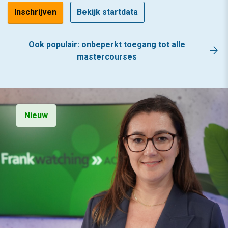
Inschrijven
Bekijk startdata
Ook populair: onbeperkt toegang tot alle
arrow_forward
mastercourses
Nieuw