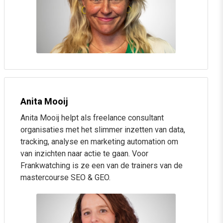
DemandGen, Shopping en Performance Max
De impact van AI op je campagnes
Keywordless targeting (en wat het betekent voor je
SEA-strategie)
AI slim inzetten, zonder de regie kwijt te raken
Sessie 4: Social search: gevonden worden
Anita Mooij
Anita Mooij helpt als freelance consultant
door Gen Z (én de rest)
organisaties met het slimmer inzetten van data,
tracking, analyse en marketing automation om
Waarom zoeken via TikTok en Instagram (i.p.v. Google)
van inzichten naar actie te gaan. Voor
zo populair is
Frankwatching is ze een van de trainers van de
Social search op Instagram, Facebook, LinkedIn,
mastercourse SEO & GEO.
TikTok en YouTube
Hoe algoritmes werken, en welke content ze belonen