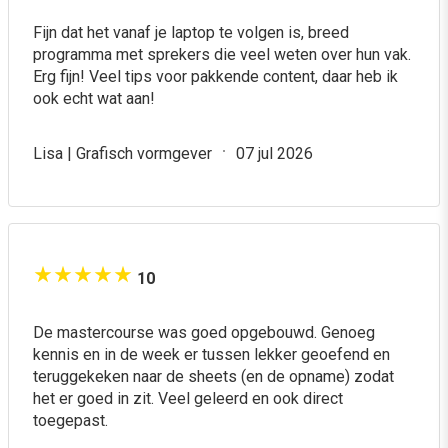
15% collega-korting
Fijn dat het vanaf je laptop te volgen is, breed
programma met sprekers die veel weten over hun vak.
Schrijf je samen in met collega’s en ontvang 15% korting
Erg fijn! Veel tips voor pakkende content, daar heb ik
per deelnemer. Dat is een besparing van maar liefst €119
ook echt wat aan!
per persoon! Liever dit programma exclusief met je hele
team volgen? Lees verderop meer over onze incompany
Lisa | Grafisch vormgever
07 jul 2026
mogelijkheden.
10
De mastercourse was goed opgebouwd. Genoeg
kennis en in de week er tussen lekker geoefend en
teruggekeken naar de sheets (en de opname) zodat
het er goed in zit. Veel geleerd en ook direct
toegepast.