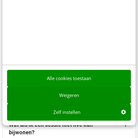
Hoe lang duurt een mastercourse?
Wat is bij de prijs inbegrepen, en moet ik
btw betalen?
Heb ik betaalde AI-tools nodig om mee te
doen?
Alle cookies toestaan
Weigeren
Kan ik tijdens de mastercourse vragen
stellen?
Zelf instellen
Wat als ik een sessie niet live kan
bijwonen?