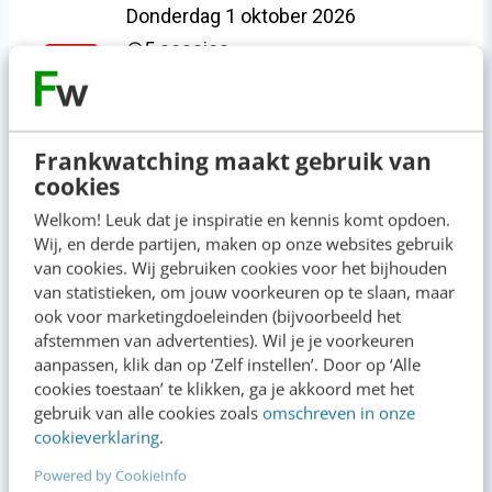
Donderdag 1 oktober 2026
5 sessies
OCT
Live
01
Bekijk planning
Inschrijven
Frankwatching maakt gebruik van
cookies
Welkom! Leuk dat je inspiratie en kennis komt opdoen.
Wij, en derde partijen, maken op onze websites gebruik
van cookies. Wij gebruiken cookies voor het bijhouden
Anderen bekeken ook
van statistieken, om jouw voorkeuren op te slaan, maar
ook voor marketingdoeleinden (bijvoorbeeld het
afstemmen van advertenties). Wil je je voorkeuren
aanpassen, klik dan op ‘Zelf instellen’. Door op ‘Alle
MASTERCOURSE
cookies toestaan’ te klikken, ga je akkoord met het
ARROW_FORWARD
gebruik van alle cookies zoals
omschreven in onze
Content & AI
cookieverklaring
.
Powered by CookieInfo