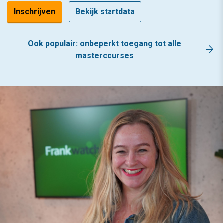
Inschrijven
Bekijk startdata
Ook populair: onbeperkt toegang tot alle
arrow_forward
mastercourses