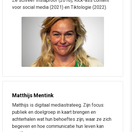
Ze schreef Instaproof (2018), Kick-ass content
optimaliseren
voor social media (2021) en Tiktologie (2022).
Sessie 3: Short form-video met AI & visuele
storytelling
Socialmedia-algoritmes en ‘common practices’ die je
beter kunt vergeten
Wat werkt op social media? Van ideeën bedenken tot
AI inzetten
Zelf AI-afbeeldingen en AI-video’s (met image-to-
Matthijs Mentink
video) maken
Matthijs is digitaal mediastrateeg. Zijn focus:
publiek en doelgroep in kaart brengen en
Sessie 4: Copywriting voor social media
achterhalen wat hun behoeftes zijn, waar ze zich
begeven en hoe communicatie hun leven kan
De perfecte teksten voor Facebook, Instagram,