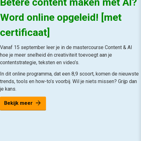
Betere content maken met AI?
Word online opgeleid! [met
certificaat]
Vanaf 15 september leer je in de mastercourse Content & AI
hoe je meer snelheid én creativiteit toevoegt aan je
contentstrategie, teksten en video’s.
In dit online programma, dat een 8,9 scoort, komen de nieuwste
trends, tools en how-to’s voorbij. Wil je niets missen? Grijp dan
je kans.
arrow_forward
Bekijk meer