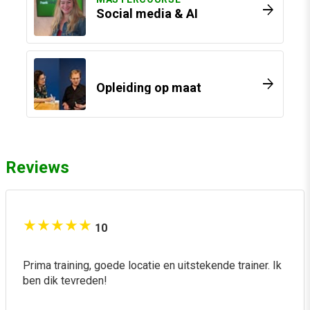
arrow_forward
Social media & AI
Millington
Na afloop van de training ontvang je een digitaal
certificaat van deelname.
arrow_forward
Opleiding op maat
Reviews
10
Prima training, goede locatie en uitstekende trainer. Ik
ben dik tevreden!