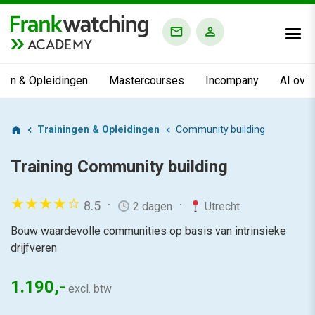
ACADEMY
ngen & Opleidingen
Mastercourses
Incompany
AI ove
Trainingen & Opleidingen
Community building
Training
Community building
8.5
2 dagen
Utrecht
Bouw waardevolle communities op basis van intrinsieke
drijfveren
1.190,-
excl. btw