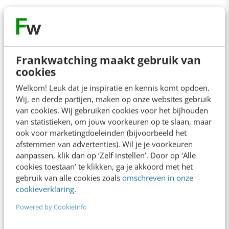
Veelgestelde vragen
Frankwatching maakt gebruik van
cookies
Is de training geschikt voor mij en/of mijn
branche?
Welkom! Leuk dat je inspiratie en kennis komt opdoen.
Wij, en derde partijen, maken op onze websites gebruik
van cookies. Wij gebruiken cookies voor het bijhouden
Is er nog plek bij de training?
van statistieken, om jouw voorkeuren op te slaan, maar
ook voor marketingdoeleinden (bijvoorbeeld het
afstemmen van advertenties). Wil je je voorkeuren
aanpassen, klik dan op ‘Zelf instellen’. Door op ‘Alle
Is de training erkend en geaccrediteerd?
cookies toestaan’ te klikken, ga je akkoord met het
gebruik van alle cookies zoals
omschreven in onze
cookieverklaring
.
Kan ik een optie nemen?
Powered by CookieInfo
Krijg ik een bevestiging van mijn