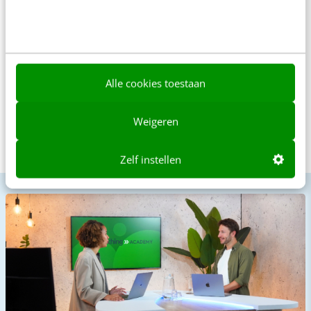
Toch nog extra advies of
ondersteuning nodig?
Dat doen we natuurlijk graag. Stuur je ons een chat? We zijn
direct beschikbaar.
Alle cookies toestaan
Chat direct
Weigeren
Of bel ons op
+31 30 200 1040
Zelf instellen