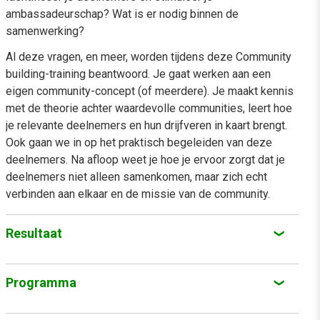
ambassadeurschap? Wat is er nodig binnen de
samenwerking?
Al deze vragen, en meer, worden tijdens deze Community
building-training beantwoord. Je gaat werken aan een
eigen community-concept (of meerdere). Je maakt kennis
met de theorie achter waardevolle communities, leert hoe
je relevante deelnemers en hun drijfveren in kaart brengt.
Ook gaan we in op het praktisch begeleiden van deze
deelnemers. Na afloop weet je hoe je ervoor zorgt dat je
deelnemers niet alleen samenkomen, maar zich echt
verbinden aan elkaar en de missie van de community.
Resultaat
Je hebt inzicht in de verschillende dynamieken van
Programma
community building en in de waarde van een
kerngroep en weet hoe je deze kunt betrekken en
Tijdens de training Community building komen de