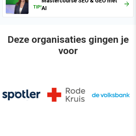
Mastercourse SEO & GEO met
TIP!
AI
Deze organisaties gingen je
voor