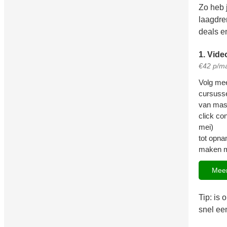
Zo heb 
laagdre
deals e
1. Vid
€42 p/m
Volg mee
cursuss
van mas
click con
mei)
tot opna
maken m
Meer
Tip: is 
snel een