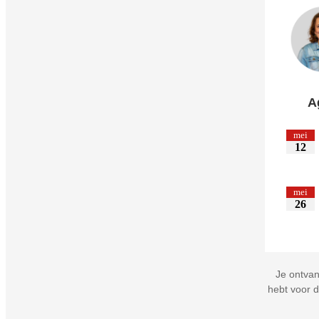
A
mei
12
mei
26
Je ontvan
hebt voor 