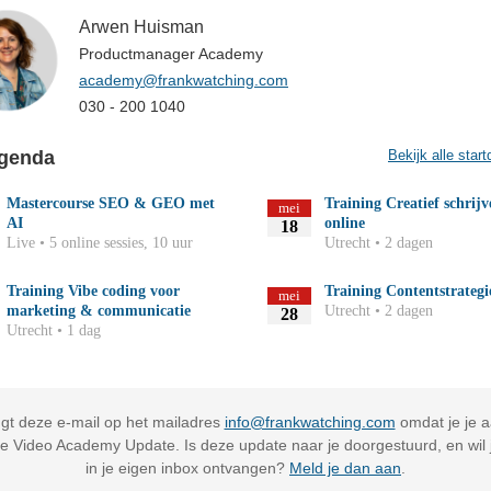
Arwen Huisman
Productmanager Academy
academy@frankwatching.com
030 - 200 1040
genda
Bekijk alle start
Mastercourse SEO & GEO met
Training Creatief schrij
mei
AI
online
18
Live • 5 online sessies, 10 uur
Utrecht • 2 dagen
Training Vibe coding voor
Training Contentstrategi
mei
marketing & communicatie
Utrecht • 2 dagen
28
Utrecht • 1 dag
gt deze e-mail op het mailadres
info@frankwatching.com
omdat je je 
de Video Academy Update. Is deze update naar je doorgestuurd, en wil 
in je eigen inbox ontvangen?
Meld je dan aan
.