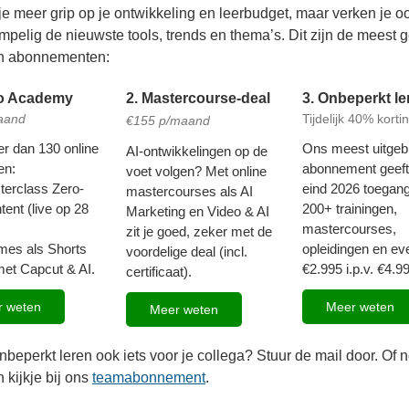
je meer grip op je ontwikkeling en leerbudget, maar verken je o
mpelig de nieuwste tools, trends en thema’s. Dit zijn de meest
n abonnementen:
eo Academy
2. Mastercourse-deal
3. Onbeperkt le
aand
Tijdelijk 40% korti
€155 p/maand
r dan 130 online
Ons meest uitgeb
AI-ontwikkelingen op de
en:
abonnement geeft 
voet volgen? Met online
terclass Zero-
eind 2026 toegang
mastercourses als AI
tent (live op 28
200+ trainingen,
Marketing en Video & AI
mastercourses,
zit je goed, zeker met de
mes als Shorts
opleidingen en ev
voordelige deal (incl.
et Capcut & AI.
€2.995 i.p.v.
€
4.99
certificaat).
 weten
Meer weten
Meer weten
onbeperkt leren ook iets voor je collega? Stuur de mail door. Of
 kijkje bij ons
teamabonnement
.