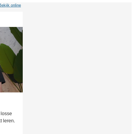
Bekijk online
 losse
t leren.