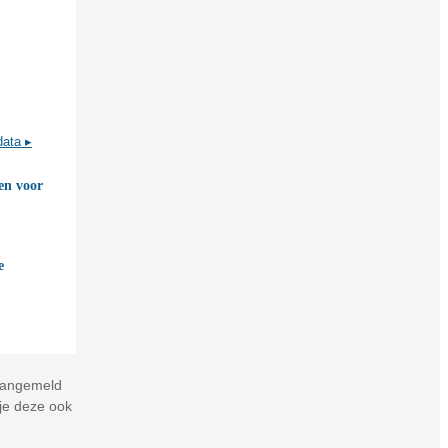
data ▸
ven voor
e
aangemeld
je deze ook