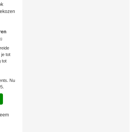
ok
 gekozen
ren
ng
reide
je tot
 tot
ents. Nu
5.
 neem