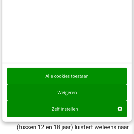
De podcastmarkt in Nederland floreert, met
talrijke kansen voor makers en adverteerders
om een betrokken publiek te bereiken.
Podcasts zijn een krachtig medium dat de
manier waarop we informatie consumeren en
entertainment ervaren verandert.
Nogmaals tien highlights in één overzicht:
Alle cookies toestaan
48% van de Nederlanders luistert weleens
Weigeren
naar een podcast (dat zijn 7 miljoen
mensen!)
Zelf instellen
66% (!) van de Nederlandse jongeren
(tussen 12 en 18 jaar) luistert weleens naar