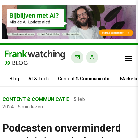
BLOG
Blog
AI & Tech
Content & Communicatie
Marketi
Home
CONTENT & COMMUNICATIE
5 feb
›
2024
5 min lezen
Blog
›
Podcasten onverminderd
Content & Communicatie