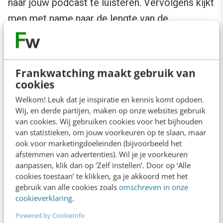
naar jouw podcast te luisteren. Vervolgens kijkt
men met name naar de lengte van de
aflevering. Ook belangrijk zijn de host en zijn of
haar stemgeluid: een kloppende productie.
Frankwatching maakt gebruik van
Redenen die wij vaak horen om een podcast
cookies
links te laten liggen: ‘een podcast opgenomen
Welkom! Leuk dat je inspiratie en kennis komt opdoen.
in een badkamer’ of ‘verschil in audiokwaliteit
Wij, en derde partijen, maken op onze websites gebruik
van cookies. Wij gebruiken cookies voor het bijhouden
en geluidsniveau’. Beiden zijn vermoeiend om
van statistieken, om jouw voorkeuren op te slaan, maar
naar te luisteren en redenen om af te haken.
ook voor marketingdoeleinden (bijvoorbeeld het
afstemmen van advertenties). Wil je je voorkeuren
aanpassen, klik dan op ‘Zelf instellen’. Door op ‘Alle
cookies toestaan’ te klikken, ga je akkoord met het
gebruik van alle cookies zoals
omschreven in onze
cookieverklaring
.
Powered by CookieInfo