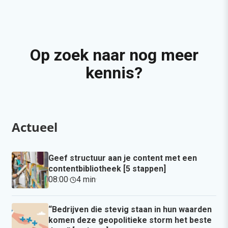
Op zoek naar nog meer
kennis?
Actueel
Geef structuur aan je content met een
contentbibliotheek [5 stappen]
08:00
·
4 min
·
“Bedrijven die stevig staan in hun waarden
komen deze geopolitieke storm het beste