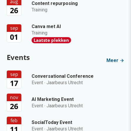
aug
Content repurposing
26
Training
Canva met AI
sep
Training
01
Laatste plekken
Events
Meer
sep
Conversational Conference
17
Event
·
Jaarbeurs Utrecht
nov
AI Marketing Event
26
Event
·
Jaarbeurs Utrecht
feb
SocialToday Event
11
Event
·
Jaarbeurs Utrecht