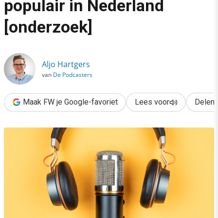
populair in Nederland
›
[onderzoek]
Podcasten onverminderd populair in Nederland [onderzoek]
Aljo Hartgers
van
De Podcasters
Maak FW je Google-favoriet
Lees voor
Delen