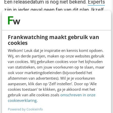
Een releasedatum is nog niet bekend.
Experts
zijn in ieder geval geen fan van dit plan
. Ikzelf
ben ook nog niet overtuigd dat dit een goed
idee is. Spelletjes en LinkedIn passen totaal
niet bij elkaar, dus het moet wel een grap zijn,
Frankwatching maakt gebruik van
cookies
toch?
Welkom! Leuk dat je inspiratie en kennis komt opdoen.
Wij, en derde partijen, maken op onze websites gebruik
3. Choco-moes
van cookies. Wij gebruiken cookies voor het bijhouden
van statistieken, om jouw voorkeuren op te slaan, maar
ook voor marketingdoeleinden (bijvoorbeeld het
Chocomel plaatste afgelopen maandag een
afstemmen van advertenties). Wil je je voorkeuren
nieuw idee online op Instagram. Hierin stelde
aanpassen, klik dan op ‘Zelf instellen’. Door op ‘Alle
de iconische internet-meme ‘Hide the pain
cookies toestaan’ te klikken, ga je akkoord met het
gebruik van alle cookies zoals
omschreven in onze
Harold’ een samenwerking met HAK voor.
cookieverklaring
.
Alleen al om de persoon die ze hiervoor
Powered by CookieInfo