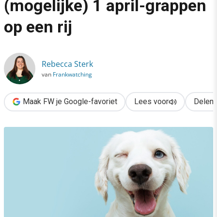
(mogelijke) 1 april-grappen
›
op een rij
Is dit een grap? 13 (mogelijke) 1 april-grappen op een rij
Rebecca Sterk
van
Frankwatching
Maak FW je Google-favoriet
Lees voor
Delen