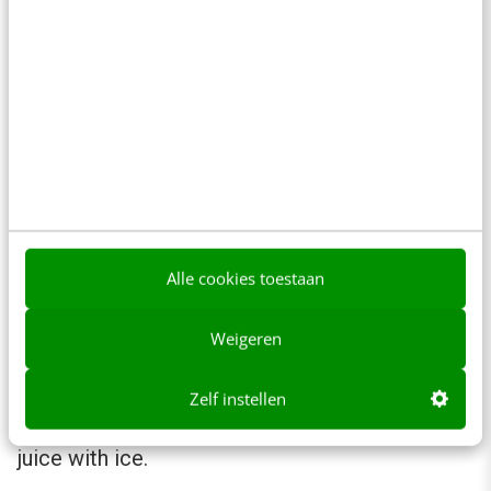
Pringles postte vorige week een recept voor
een ‘Salty Dog’ cocktail op Instagram. Het is
een bizarre combinatie van Pringles,
pompelmoessap en vodka. Dit moet je dan
serveren in de Pringles-bus. Het recept gaat
als volgt:
Alle cookies toestaan
Step 1:
crush Pringles in bowl and moisten
Pringles can rim with grapefruit. Coat rim of
Weigeren
can in crushed crisps.
Zelf instellen
Step 2:
shake 3oz vodka and 8oz grapefruit
juice with ice.