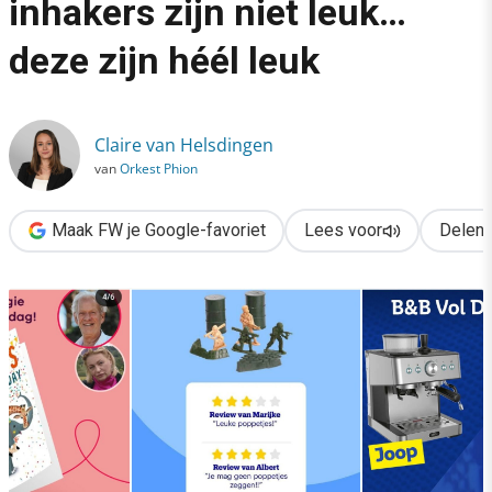
inhakers zijn niet leuk…
›
deze zijn héél leuk
Deze B&B Vol Liefde-inhakers zijn niet leuk… deze zijn héél le
Claire van Helsdingen
van
Orkest Phion
Maak FW je Google-favoriet
Lees voor
Delen