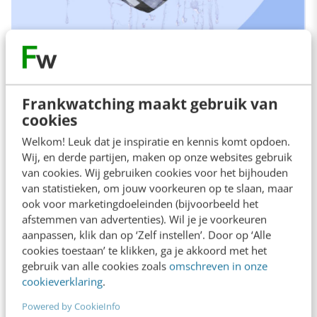
Frankwatching maakt gebruik van
cookies
Welkom! Leuk dat je inspiratie en kennis komt opdoen.
Een publieksfavoriet is ze trouwens nog
Wij, en derde partijen, maken op onze websites gebruik
van cookies. Wij gebruiken cookies voor het bijhouden
steeds, want haar eigen
Instagram-account
had
van statistieken, om jouw voorkeuren op te slaan, maar
na een week al meer dan 100.000 volgers. Ook
ook voor marketingdoeleinden (bijvoorbeeld het
afstemmen van advertenties). Wil je je voorkeuren
zo dol op Els? Check dan ook even
deze ode
aanpassen, klik dan op ‘Zelf instellen’. Door op ‘Alle
aan Els van de podcast Reality Check. Sowieso
cookies toestaan’ te klikken, ga je akkoord met het
een heerlijke podcast om te luisteren als je het
gebruik van alle cookies zoals
omschreven in onze
cookieverklaring
.
programma kijkt. Ook zij weten met de
Powered by CookieInfo
succesvolle memes op hun
Instagram-account