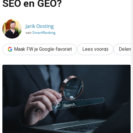
SEO en GEO?
›
Wat is het verschil tussen SEO en GEO?
Jarik Oosting
van
SmartRanking
Maak FW je Google-favoriet
Lees voor
Delen