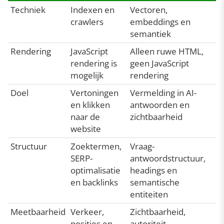
Techniek
Indexen en
Vectoren,
crawlers
embeddings en
semantiek
Rendering
JavaScript
Alleen ruwe HTML,
rendering is
geen JavaScript
mogelijk
rendering
Doel
Vertoningen
Vermelding in AI-
en klikken
antwoorden en
naar de
zichtbaarheid
website
Structuur
Zoektermen,
Vraag-
SERP-
antwoordstructuur,
optimalisatie
headings en
en backlinks
semantische
entiteiten
Meetbaarheid
Verkeer,
Zichtbaarheid,
posities en
autoriteit,