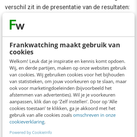
verschil zit in de presentatie van de resultaten:
in de klassieke SERP zie je een lijst met
pagina’s, terwijl een LLM één antwoord
probeert te geven. Zoek je in Google op “beste
Frankwatching maakt gebruik van
noise cancelling koptelefoon” versus
cookies
“bluetooth headset met goede geluidsfiltering”,
Welkom! Leuk dat je inspiratie en kennis komt opdoen.
dan krijg je verschillende resultaten te zien. Een
Wij, en derde partijen, maken op onze websites gebruik
van cookies. Wij gebruiken cookies voor het bijhouden
LLM ziet dit vaak als vrijwel hetzelfde en toont
van statistieken, om jouw voorkeuren op te slaan, maar
slechts één volledig antwoord.
ook voor marketingdoeleinden (bijvoorbeeld het
afstemmen van advertenties). Wil je je voorkeuren
aanpassen, klik dan op ‘Zelf instellen’. Door op ‘Alle
Verschillen in gebruikersgedrag
cookies toestaan’ te klikken, ga je akkoord met het
gebruik van alle cookies zoals
omschreven in onze
cookieverklaring
.
AI-modellen en zoekmachines worden ook
anders gebruikt. Traditionele zoekmachines
Powered by CookieInfo