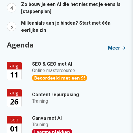
Zo bouw je een AI die het niet met je eens is
[stappenplan]
Millennials aan je binden? Start met één
eerlijke zin
Agenda
Meer
SEO & GEO met AI
aug
Online mastercourse
11
Beoordeeld met een 9!
aug
Content repurposing
26
Training
Canva met AI
sep
Training
01
Laatste plekken