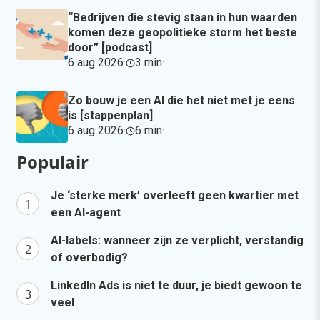
“Bedrijven die stevig staan in hun waarden
komen deze geopolitieke storm het beste
door” [podcast]
6 aug 2026
·
3 min
·
Zo bouw je een AI die het niet met je eens
is [stappenplan]
6 aug 2026
·
6 min
·
Populair
Je ‘sterke merk’ overleeft geen kwartier met
een AI-agent
AI-labels: wanneer zijn ze verplicht, verstandig
of overbodig?
LinkedIn Ads is niet te duur, je biedt gewoon te
veel