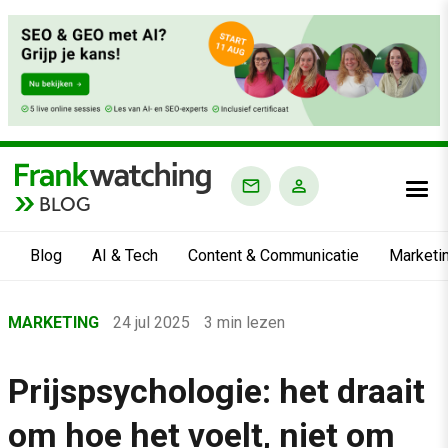
BLOG
Blog
AI & Tech
Content & Communicatie
Marketi
Home
MARKETING
24 jul 2025
3 min lezen
›
Blog
Prijspsychologie: het draait
›
om hoe het voelt, niet om
Marketing