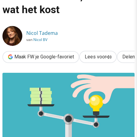
›
wat het kost
Prijspsychologie: het draait om hoe het voelt, niet om wat het k
Nicol Tadema
van
Nicol BV
Maak FW je Google-favoriet
Lees voor
Delen