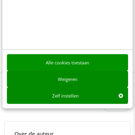
Bekijk deze topics of volg ze via een
NieuwsAlert
Koopgedrag
Neuromarketing
Online marketing
Prijspsychologie
Prijzen
Alle cookies toestaan
Weigeren
0 reacties - Plaats als eerste een reactie!
Zelf instellen
Delen
Over de auteur