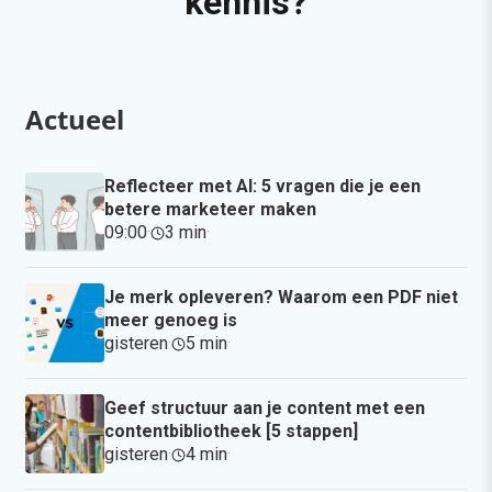
kennis?
Actueel
Reflecteer met AI: 5 vragen die je een
betere marketeer maken
09:00
·
3 min
·
Je merk opleveren? Waarom een PDF niet
meer genoeg is
gisteren
·
5 min
·
Geef structuur aan je content met een
contentbibliotheek [5 stappen]
gisteren
·
4 min
·