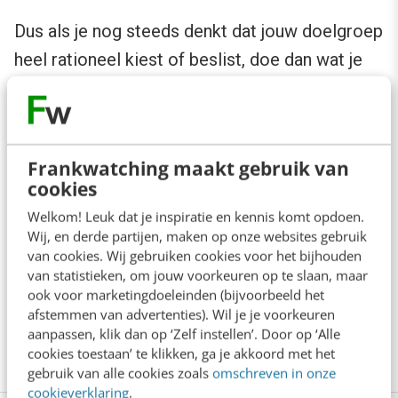
Dus als je nog steeds denkt dat jouw doelgroep
heel rationeel kiest of beslist, doe dan wat je
altijd deed. Wil je succesvol zijn in een kritische
markt als deze? Bekijk je voorstel nog eens. Of
je website. Of je prijsstructuur. En vraag jezelf
Frankwatching maakt gebruik van
niet af: ‘Wát staat er?’ maar: ‘Hoe voelt dit
cookies
bedrag?’.
Welkom! Leuk dat je inspiratie en kennis komt opdoen.
Wij, en derde partijen, maken op onze websites gebruik
Als je die vraag durft te stellen, hoef je minder
van cookies. Wij gebruiken cookies voor het bijhouden
van statistieken, om jouw voorkeuren op te slaan, maar
vaak te overtuigen. En vaker alleen nog maar te
ook voor marketingdoeleinden (bijvoorbeeld het
bevestigen. Want dan voelt je prijs gewoon…
afstemmen van advertenties). Wil je je voorkeuren
aanpassen, klik dan op ‘Zelf instellen’. Door op ‘Alle
juist.
cookies toestaan’ te klikken, ga je akkoord met het
gebruik van alle cookies zoals
omschreven in onze
cookieverklaring
.