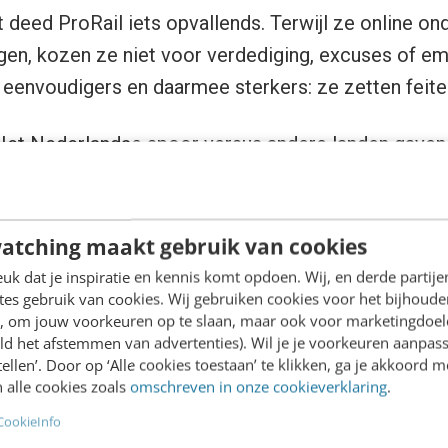
t deed ProRail iets opvallends. Terwijl ze online on
en, kozen ze niet voor verdediging, excuses of em
 eenvoudigers en daarmee sterkers: ze zetten feiten
Het Nederlandse spoor versus andere landen
gaven 
d weg te nemen, maar om het systeem uit te legge
atching maakt gebruik van cookies
k dat je inspiratie en kennis komt opdoen. Wij, en derde partij
es gebruik van cookies. Wij gebruiken cookies voor het bijhoude
en, om jouw voorkeuren op te slaan, maar ook voor marketingdoe
ld het afstemmen van advertenties). Wil je je voorkeuren aanpass
stellen’. Door op ‘Alle cookies toestaan’ te klikken, ga je akkoord m
 alle cookies zoals
omschreven in onze cookieverklaring
.
CookieInfo