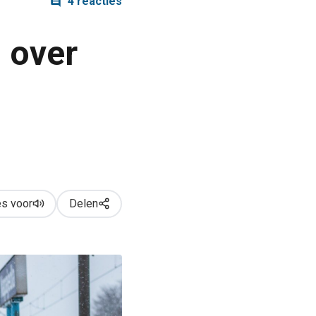
4 reacties
n over
s voor
Delen