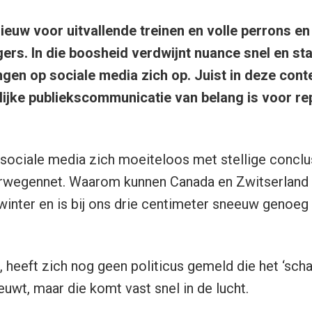
euw voor uitvallende treinen en volle perrons e
zigers. In die boosheid verdwijnt nuance snel en st
en op sociale media zich op. Juist in deze contex
lijke publiekscommunicatie van belang is voor re
ociale media zich moeiteloos met stellige conclu
wegennet. Waarom kunnen Canada en Zwitserland w
 winter en is bij ons drie centimeter sneeuw genoeg
ijf, heeft zich nog geen politicus gemeld die het ‘sch
uwt, maar die komt vast snel in de lucht.