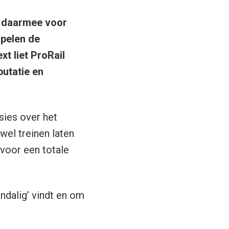
n daarmee voor
apelen de
t liet ProRail
putatie en
sies over het
el treinen laten
 voor een totale
andalig’ vindt en om