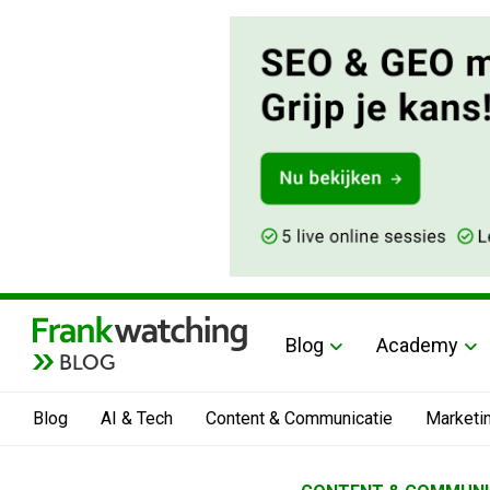
Blog
Academy
BLOG
Blog
AI & Tech
Content & Communicatie
Marketi
Home