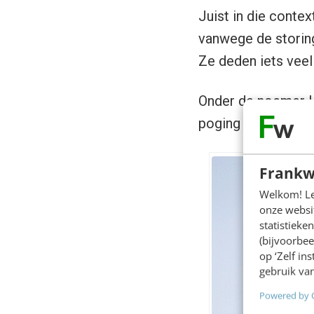
Juist in die contex
vanwege de storing
Ze deden iets veel
Onder de noemer
poging om booshei
Frankw
Welkom! Leu
onze websit
statistiek
(bijvoorbee
op ‘Zelf in
gebruik van
Powered by 