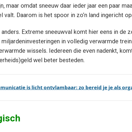
jn, maar omdat sneeuw daar ieder jaar een paar ma
 valt. Daarom is het spoor in zo’n land ingericht op
t anders. Extreme sneeuwval komt hier eens in de zo
 miljardeninvesteringen in volledig verwarmde trei
verwarmde wissels. Iedereen die even nadenkt, komt
erheids)geld wel beter besteden.
municatie is licht ontvlambaar: zo bereid je je als org
gisch