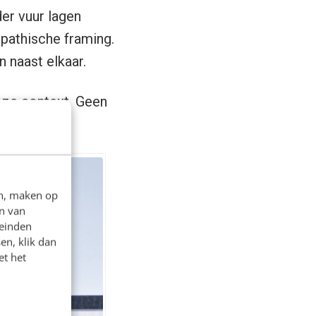
der vuur lagen
pathische framing.
 naast elkaar.
ze context. Geen
n.
en, maken op
n van
leinden
en, klik dan
et het