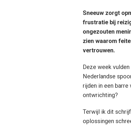
Sneeuw zorgt opni
frustratie bij rei
ongezouten mening
zien waarom feite
vertrouwen.
Deze week vulden s
Nederlandse spoor
rijden in een barre
ontwrichting?
Terwijl ik dit schr
oplossingen schree