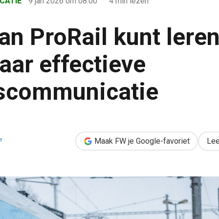
CATIE
9 jan 2026
om 08:00
4 min lezen
an ProRail kunt lere
aar effectieve
kscommunicatie
leren over saaie maar effectieve publiekscommunicatie
e
Maak FW je Google-favoriet
Lee