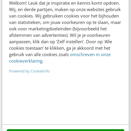
Contact
Welkom! Leuk dat je inspiratie en kennis komt opdoen.
Wij, en derde partijen, maken op onze websites gebruik
Nieuwsbrieven
van cookies. Wij gebruiken cookies voor het bijhouden
van statistieken, om jouw voorkeuren op te slaan, maar
Over ons
ook voor marketingdoeleinden (bijvoorbeeld het
Ons team
afstemmen van advertenties). Wil je je voorkeuren
aanpassen, klik dan op ‘Zelf instellen’. Door op ‘Alle
Werken bij
cookies toestaan’ te klikken, ga je akkoord met het
gebruik van alle cookies zoals
omschreven in onze
Whitepapers
cookieverklaring
.
Blog
Powered by CookieInfo
AI & Tech
Content & Communicatie
Klantcontact & CX
Marketing
Social