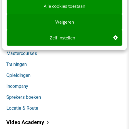
Alle cookies toestaan
Themanieuwsbrieven
Community
Weigeren
Academy
Zelf instellen
Agenda
Mastercourses
Trainingen
Opleidingen
Incompany
Sprekers boeken
Locatie & Route
Video Academy