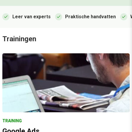
check
check
check
Leer van experts
Praktische handvatten
Trainingen
TRAINING
Google Ads