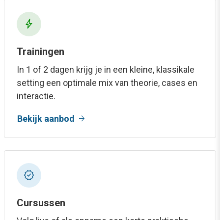
bolt
Trainingen
In 1 of 2 dagen krijg je in een kleine, klassikale
setting een optimale mix van theorie, cases en
interactie.
arrow_forward
Bekijk aanbod
new_releases
Cursussen