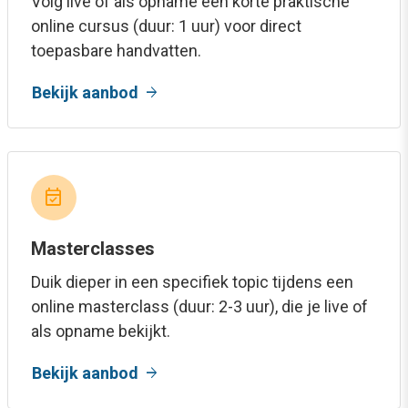
Volg live of als opname een korte praktische
online cursus (duur: 1 uur) voor direct
toepasbare handvatten.
arrow_forward
Bekijk aanbod
event_available
Masterclasses
Duik dieper in een specifiek topic tijdens een
online masterclass (duur: 2-3 uur), die je live of
als opname bekijkt.
arrow_forward
Bekijk aanbod