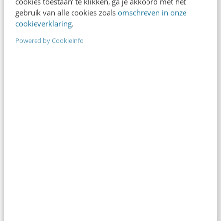
cookies toestaan’ te klikken, ga je akkoord met het
gebruik van alle cookies zoals
omschreven in onze
cookieverklaring
.
Powered by CookieInfo
ONLINE CURSUS
De toekomst van SEO met AEO: Answer
Engine Optimization
Direct zichtbaar zijn met je antwoorden in Google en AI-tools