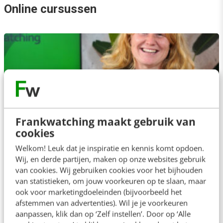
Online cursussen
Frankwatching maakt gebruik van
cookies
Welkom! Leuk dat je inspiratie en kennis komt opdoen.
ONLINE CURSUS
Wij, en derde partijen, maken op onze websites gebruik
Hoe GEO jouw SEO & SEA verandert
van cookies. Wij gebruiken cookies voor het bijhouden
van statistieken, om jouw voorkeuren op te slaan, maar
Pas je SEO- en SEA-strategieën aan AI-gestuurde
ook voor marketingdoeleinden (bijvoorbeeld het
zoekmachines
afstemmen van advertenties). Wil je je voorkeuren
aanpassen, klik dan op ‘Zelf instellen’. Door op ‘Alle