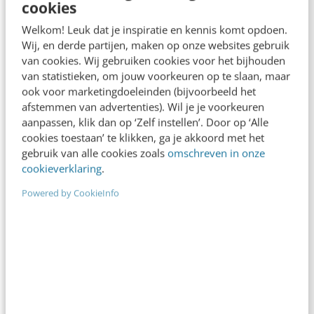
cookies
leuke baan, een passend salaris, verlofdagen en
Welkom! Leuk dat je inspiratie en kennis komt opdoen.
reiskostenvergoeding, maar ook:
Wij, en derde partijen, maken op onze websites gebruik
van cookies. Wij gebruiken cookies voor het bijhouden
van statistieken, om jouw voorkeuren op te slaan, maar
Open, informele & hechte cultuur
ook voor marketingdoeleinden (bijvoorbeeld het
Bij ons staat samenwerking en werkgeluk
afstemmen van advertenties). Wil je je voorkeuren
centraal: samen werken, samen leren en samen
aanpassen, klik dan op ‘Zelf instellen’. Door op ‘Alle
lol hebben.
cookies toestaan’ te klikken, ga je akkoord met het
Flexibel planbare feestdagen
gebruik van alle cookies zoals
omschreven in onze
Je kunt een feestdag ruilen voor een andere
cookieverklaring
.
(religieuze) feestdag die voor jou belangrijk is.
Powered by CookieInfo
Goede pensioenregeling
We denken graag mee over later en hebben
daarom een uitstekende pensioenverzekering
afgesloten bij Nationale Nederlanden.
Contractflexibiliteit
Naast ouderschapsverlof kunnen er andere
redenen zijn dat je tijdelijk minder (of meer) wil