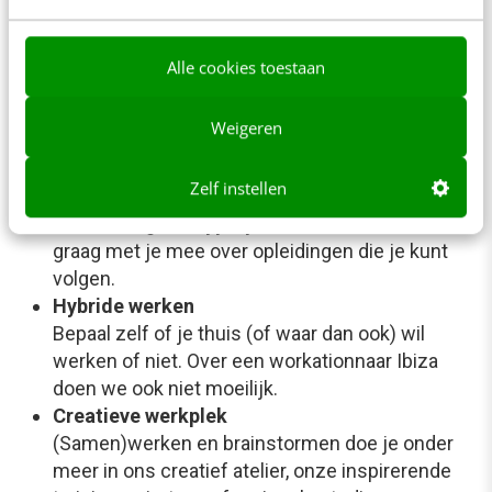
werken. Dat maken we van harte mogelijk.
Uitjes, borrels & dakterras
Alle cookies toestaan
Kom anders gewoon een keer langs om
informeel kennis te maken. Zetten we koffie klaar
Weigeren
of de borrel koud
Onbeperkt leren & ontwikkelen
Zelf instellen
Aan je competenties werken en doorgroeien in
een richting waar jij blij van wordt? We denken
graag met je mee over opleidingen die je kunt
volgen.
Hybride werken
Bepaal zelf of je thuis (of waar dan ook) wil
werken of niet. Over een workationnaar Ibiza
doen we ook niet moeilijk.
Creatieve werkplek
(Samen)werken en brainstormen doe je onder
meer in ons creatief atelier, onze inspirerende