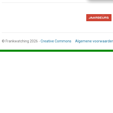
© Frankwatching 2026 -
Creative Commons
Algemene voorwaarde
Stap
1
van
3,
Gegevens
deelnemer