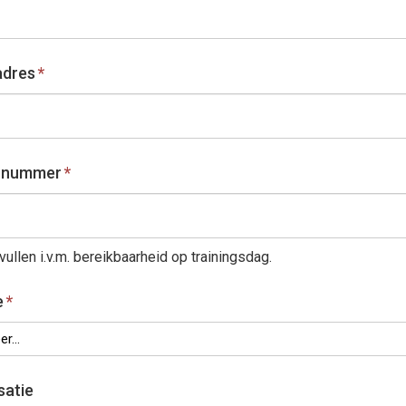
adres
*
l nummer
*
vullen i.v.m. bereikbaarheid op trainingsdag.
e
*
r...
satie