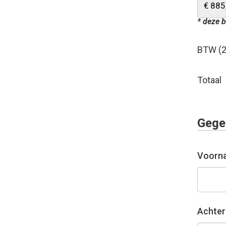
* deze b
BTW (
Totaal
Gege
Voorn
Achte