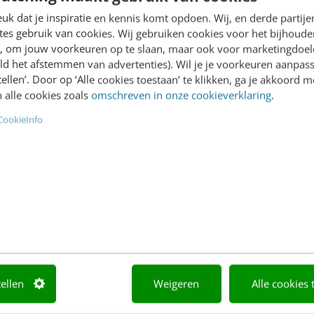
Academy
Video Academy
k dat je inspiratie en kennis komt opdoen. Wij, en derde partij
es gebruik van cookies. Wij gebruiken cookies voor het bijhoude
Agenda
AI
en, om jouw voorkeuren op te slaan, maar ook voor marketingdoe
ld het afstemmen van advertenties). Wil je je voorkeuren aanpass
Mastercourses
Content & Communicatie
stellen’. Door op ‘Alle cookies toestaan’ te klikken, ga je akkoord m
 alle cookies zoals
omschreven in onze cookieverklaring
.
Trainingen
Marketing
CookieInfo
Opleidingen
Skills
Incompany
Social media
Sprekers boeken
Abonnement
Locatie & Route
Teamabonnement
tellen
Weigeren
Alle cookies 