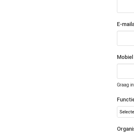
E-mail
Mobie
Graag in
Functi
Selectee
Organi