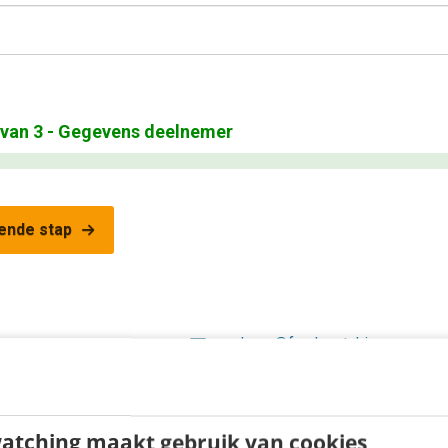
van
3
- Gegevens deelnemer
ende stap
academy@frankwatching.com
atching maakt gebruik van cookies