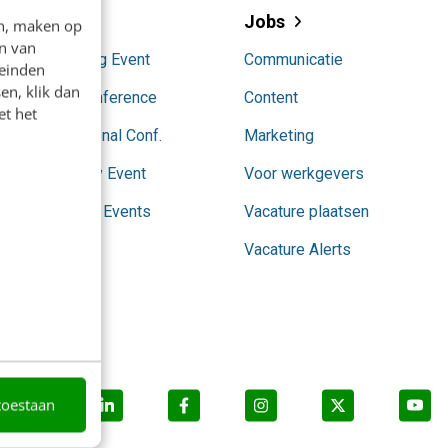
Events
Jobs
en, maken op
n van
AI Marketing Event
Communicatie
leinden
en, klik dan
Content Conference
Content
et het
Conversational Conf.
Marketing
SocialToday Event
Voor werkgevers
Partnership Events
Vacature plaatsen
Vacature Alerts
toestaan