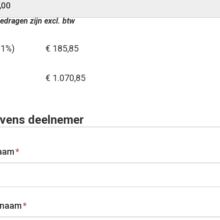
edragen zijn excl. btw
21%)
€ 185,85
€ 1.070,85
vens deelnemer
aam
*
rnaam
*