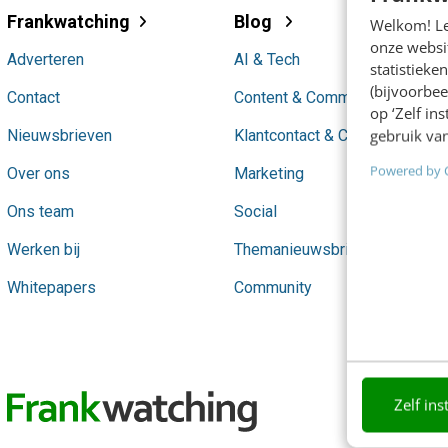
Frankwatching
Blog
Welkom! Leu
onze websit
Adverteren
AI & Tech
statistiek
(bijvoorbee
Contact
Content & Communicatie
op ‘Zelf in
gebruik van
Nieuwsbrieven
Klantcontact & CX
Powered by 
Over ons
Marketing
Ons team
Social
Werken bij
Themanieuwsbrieven
Whitepapers
Community
Zelf ins