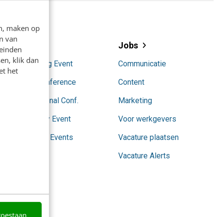
en, maken op
n van
Events
Jobs
leinden
en, klik dan
AI Marketing Event
Communicatie
et het
Content Conference
Content
Conversational Conf.
Marketing
SocialToday Event
Voor werkgevers
Partnership Events
Vacature plaatsen
Vacature Alerts
toestaan