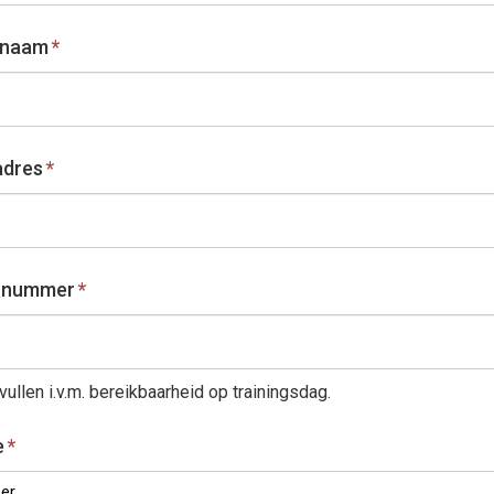
rnaam
*
adres
*
l nummer
*
vullen i.v.m. bereikbaarheid op trainingsdag.
e
*
r...