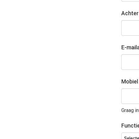
Achte
E-mail
Mobie
Graag in
Functi
Selectee