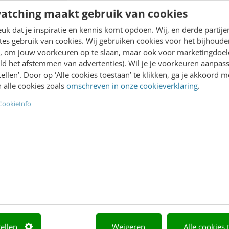
atching maakt gebruik van cookies
k dat je inspiratie en kennis komt opdoen. Wij, en derde partij
es gebruik van cookies. Wij gebruiken cookies voor het bijhoude
Academy
Video Academy
en, om jouw voorkeuren op te slaan, maar ook voor marketingdoe
ld het afstemmen van advertenties). Wil je je voorkeuren aanpass
Agenda
AI
stellen’. Door op ‘Alle cookies toestaan’ te klikken, ga je akkoord m
 alle cookies zoals
omschreven in onze cookieverklaring
.
Mastercourses
Content & Communicatie
CookieInfo
Trainingen
Marketing
Opleidingen
Skills
Incompany
Social media
Sprekers boeken
Abonnement
Locatie & Route
Teamabonnement
tellen
Weigeren
Alle cookies 