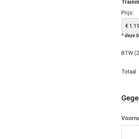
Trainin
Prijs:
* deze b
BTW (
Totaal
Gege
Voorn