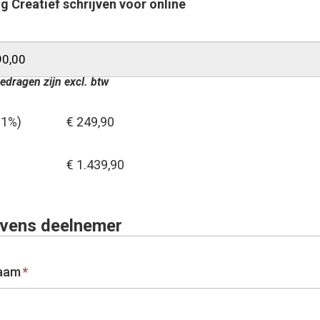
g Creatief schrijven voor online
edragen zijn excl. btw
21%)
€ 249,90
€ 1.439,90
vens deelnemer
aam
*