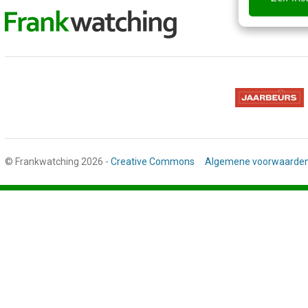
© Frankwatching 2026 -
Creative Commons
Algemene voorwaarde
Stap
1
van
3,
Gegevens
deelnemer