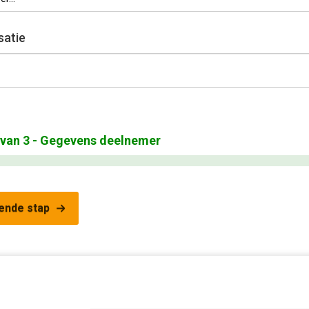
satie
van
3
- Gegevens deelnemer
ende stap
academy@frankwatching.com