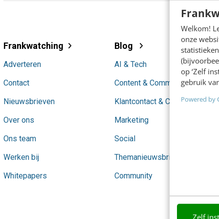
Frankw
Welkom! Leu
onze websit
Frankwatching
Blog
statistiek
(bijvoorbee
Adverteren
AI & Tech
op ‘Zelf in
gebruik van
Contact
Content & Communicatie
Powered by 
Nieuwsbrieven
Klantcontact & CX
Over ons
Marketing
Ons team
Social
Werken bij
Themanieuwsbrieven
Whitepapers
Community
Zelf ins