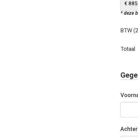
* deze b
BTW (
Totaal
Gege
Voorn
Achte