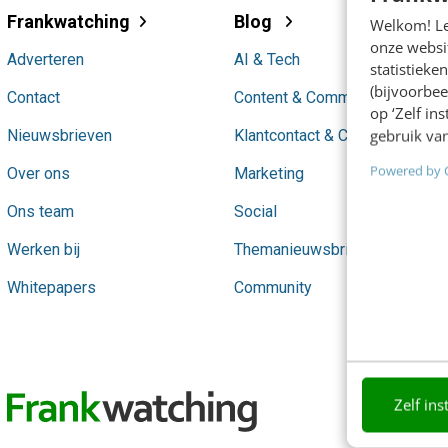
Frankwatching
Blog
Welkom! Leu
onze websit
Adverteren
AI & Tech
statistiek
(bijvoorbee
Contact
Content & Communicatie
op ‘Zelf in
gebruik van
Nieuwsbrieven
Klantcontact & CX
Powered by 
Over ons
Marketing
Ons team
Social
Werken bij
Themanieuwsbrieven
Whitepapers
Community
Zelf ins