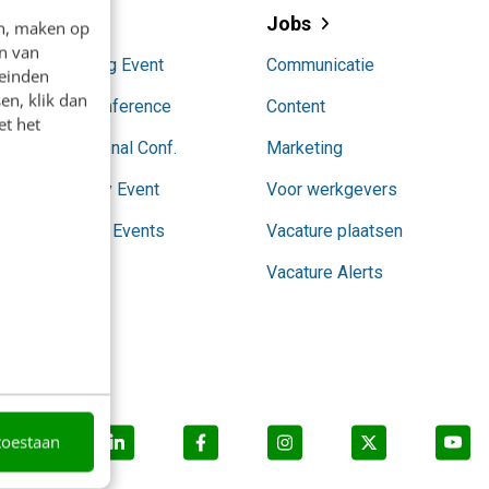
Events
Jobs
en, maken op
n van
AI Marketing Event
Communicatie
leinden
en, klik dan
Content Conference
Content
et het
Conversational Conf.
Marketing
SocialToday Event
Voor werkgevers
Partnership Events
Vacature plaatsen
Vacature Alerts
toestaan