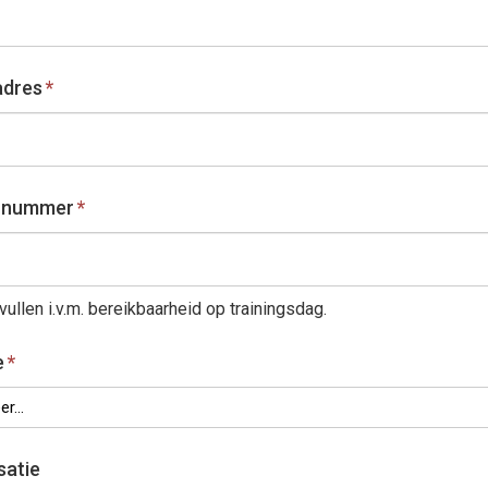
adres
*
l nummer
*
vullen i.v.m. bereikbaarheid op trainingsdag.
e
*
r...
satie