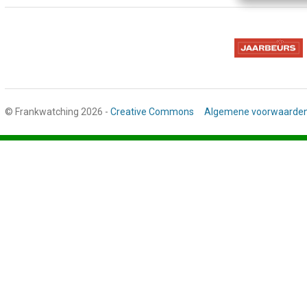
© Frankwatching 2026 -
Creative Commons
Algemene voorwaarde
Stap
1
van
3,
Gegevens
deelnemer