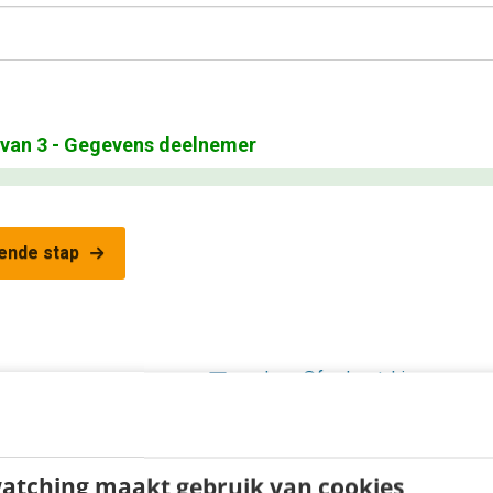
van
3
- Gegevens deelnemer
ende stap
academy@frankwatching.com
atching maakt gebruik van cookies