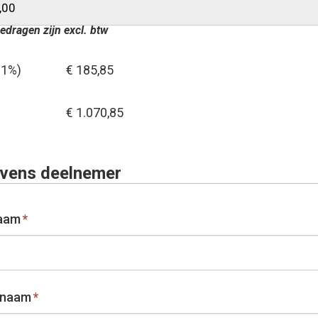
edragen zijn excl. btw
21%)
€ 185,85
€ 1.070,85
vens deelnemer
aam
*
rnaam
*