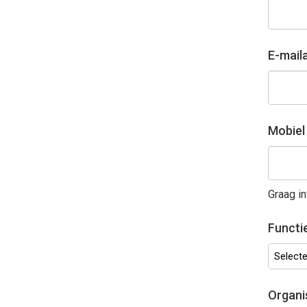
E-mail
Mobie
Graag in
Functi
Selectee
Organi