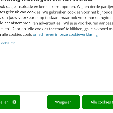
Academy
Video Academy
k dat je inspiratie en kennis komt opdoen. Wij, en derde partij
es gebruik van cookies. Wij gebruiken cookies voor het bijhoude
Agenda
AI
en, om jouw voorkeuren op te slaan, maar ook voor marketingdoe
ld het afstemmen van advertenties). Wil je je voorkeuren aanpass
Mastercourses
Content & Communicatie
stellen’. Door op ‘Alle cookies toestaan’ te klikken, ga je akkoord m
 alle cookies zoals
omschreven in onze cookieverklaring
.
Trainingen
Marketing
CookieInfo
Opleidingen
Skills
Incompany
Social media
Sprekers boeken
Abonnement
Locatie & Route
Teamabonnement
tellen
Weigeren
Alle cookies 