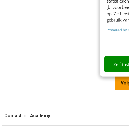
statistiek
(bijvoorbee
Organ
op ‘Zelf in
gebruik van
Powered by 
Stap
Zelf ins
Vol
Contact
Academy