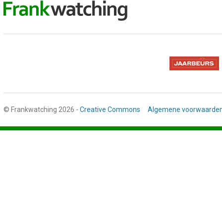
© Frankwatching 2026 -
Creative Commons
Algemene voorwaarde
Stap
1
van
3,