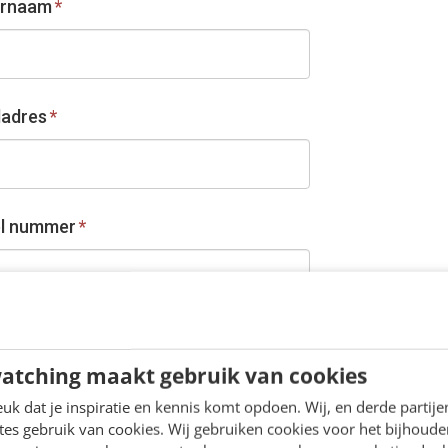
ernaam
*
ladres
*
l nummer
*
nvullen i.v.m. bereikbaarheid op
ngsdagen.
atching maakt gebruik van cookies
ie
*
k dat je inspiratie en kennis komt opdoen. Wij, en derde partij
es gebruik van cookies. Wij gebruiken cookies voor het bijhoude
eer...