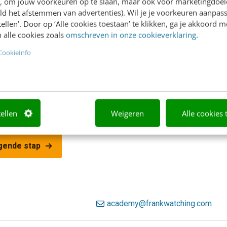
en, om jouw voorkeuren op te slaan, maar ook voor marketingdoe
ld het afstemmen van advertenties). Wil je je voorkeuren aanpass
isatie
stellen’. Door op ‘Alle cookies toestaan’ te klikken, ga je akkoord m
 alle cookies zoals
omschreven in onze cookieverklaring
.
CookieInfo
1
van
3
tellen
Weigeren
Alle cookies 
gende stap
academy@frankwatching.com