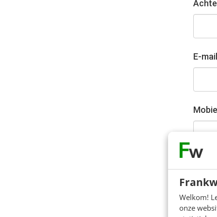
Acht
E-mai
Mobie
Graag i
traini
Frankw
Funct
Welkom! Leu
onze websit
Select