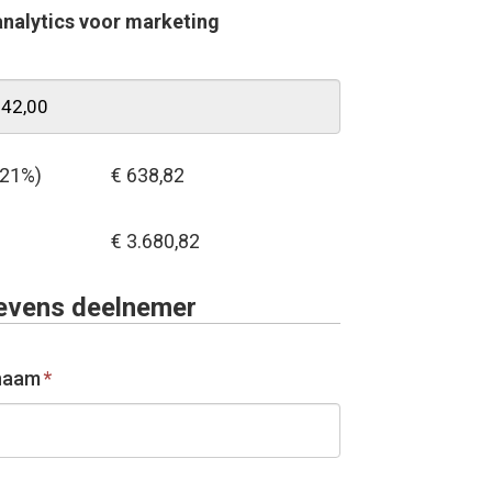
analytics voor marketing
21%)
€ 638,82
€ 3.680,82
evens deelnemer
naam
*