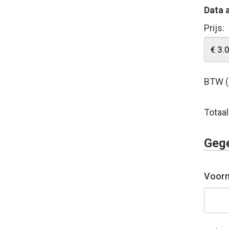
Data 
Prijs:
BTW (
Totaal
Geg
Voor