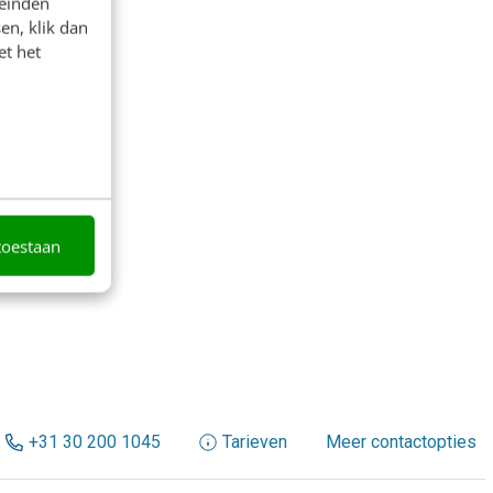
leinden
en, klik dan
et het
toestaan
+31 30 200 1045
Tarieven
Meer contactopties