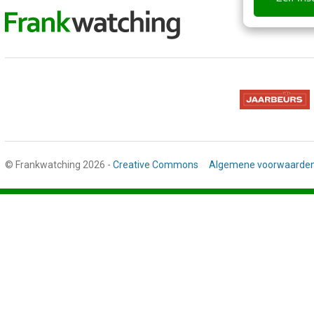
© Frankwatching 2026 -
Creative Commons
Algemene voorwaarde
Stap
1
van
3,
Gegevens
deelnemer