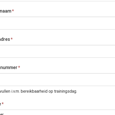
rnaam
*
adres
*
l nummer
*
vullen i.v.m. bereikbaarheid op trainingsdag.
e
*
r...