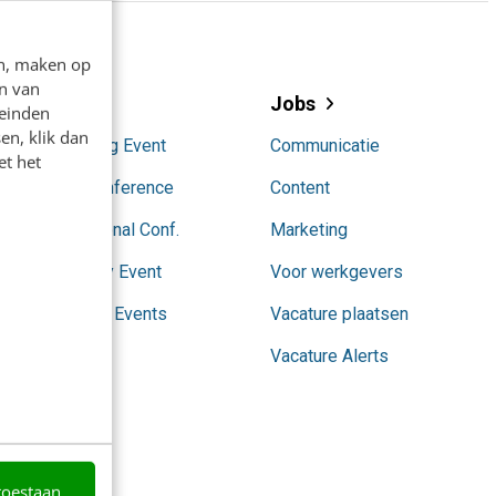
en, maken op
n van
Events
Jobs
leinden
en, klik dan
AI Marketing Event
Communicatie
et het
Content Conference
Content
Conversational Conf.
Marketing
SocialToday Event
Voor werkgevers
Partnership Events
Vacature plaatsen
Vacature Alerts
toestaan