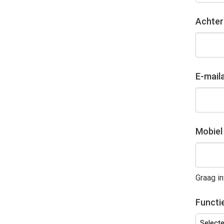
Achte
E-mail
Mobie
Graag in
Functi
Selectee