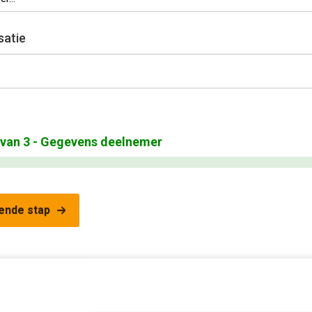
satie
van
3
- Gegevens deelnemer
ende stap
academy@frankwatching.com