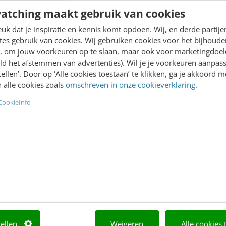
atching maakt gebruik van cookies
k dat je inspiratie en kennis komt opdoen. Wij, en derde partij
es gebruik van cookies. Wij gebruiken cookies voor het bijhoude
Academy
Video Academy
en, om jouw voorkeuren op te slaan, maar ook voor marketingdoe
ld het afstemmen van advertenties). Wil je je voorkeuren aanpass
Agenda
AI
stellen’. Door op ‘Alle cookies toestaan’ te klikken, ga je akkoord m
 alle cookies zoals
omschreven in onze cookieverklaring
.
Mastercourses
Content & Communicatie
CookieInfo
Trainingen
Marketing
Opleidingen
Skills
Incompany
Social media
Sprekers boeken
Abonnement
Locatie & Route
Teamabonnement
tellen
Weigeren
Alle cookies 