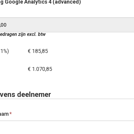
ng Google Analytics 4 (advanced)
edragen zijn excl. btw
21%)
€ 185,85
€ 1.070,85
vens deelnemer
aam
*