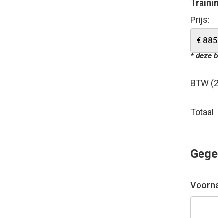
Traini
Prijs:
* deze b
BTW (
Totaal
Gege
Voorn