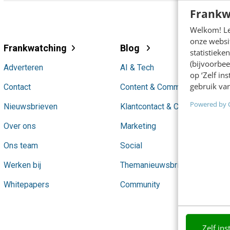
Frankw
Welkom! Leu
onze websit
Frankwatching
Blog
statistiek
(bijvoorbee
Adverteren
AI & Tech
op ‘Zelf in
gebruik van
Contact
Content & Communicatie
Powered by 
Nieuwsbrieven
Klantcontact & CX
Over ons
Marketing
Ons team
Social
Werken bij
Themanieuwsbrieven
Whitepapers
Community
Zelf ins