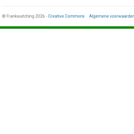
© Frankwatching 2026 -
Creative Commons
Algemene voorwaarde
Stap
1
van
3,
Gegevens
deelnemer