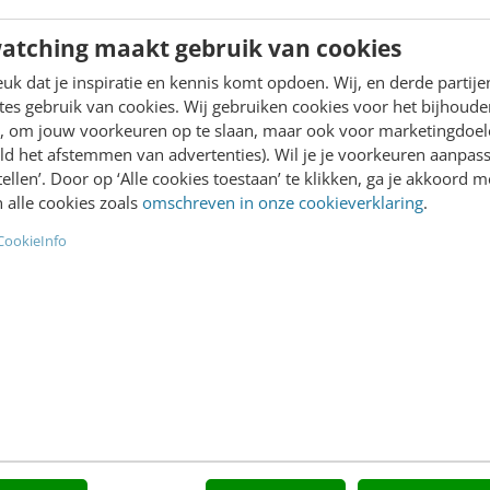
van
3
- Gegevens deelnemer
atching maakt gebruik van cookies
k dat je inspiratie en kennis komt opdoen. Wij, en derde partij
es gebruik van cookies. Wij gebruiken cookies voor het bijhoude
en, om jouw voorkeuren op te slaan, maar ook voor marketingdoe
ende stap
ld het afstemmen van advertenties). Wil je je voorkeuren aanpass
stellen’. Door op ‘Alle cookies toestaan’ te klikken, ga je akkoord m
 alle cookies zoals
omschreven in onze cookieverklaring
.
CookieInfo
academy@frankwatching.com
Academy
Video Academy
Agenda
AI
Mastercourses
Content & Communicatie