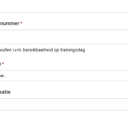
l nummer
*
vullen i.v.m. bereikbaarheid op trainingsdag.
e
*
r...
satie