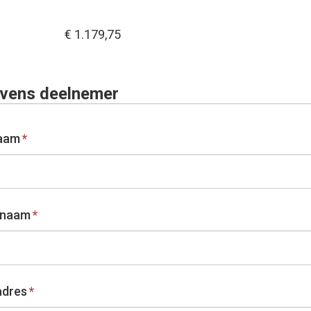
€ 1.179,75
vens deelnemer
aam
*
rnaam
*
adres
*