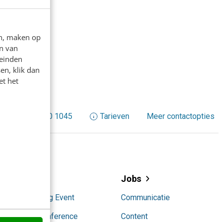
en, maken op
n van
leinden
en, klik dan
et het
+31 30 200 1045
Tarieven
Meer contactopties
Events
Jobs
AI Marketing Event
Communicatie
Content Conference
Content