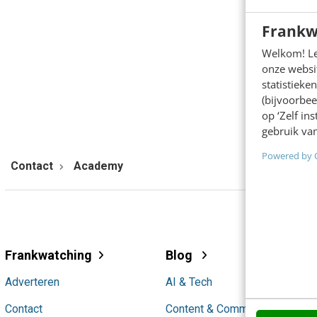
Stap
1
Frankw
Welkom! Leu
onze websit
statistiek
Volg
(bijvoorbee
op ‘Zelf in
gebruik van
Powered by 
Contact
Academy
Frankwatching
Blog
Adverteren
AI & Tech
Contact
Content & Communicatie