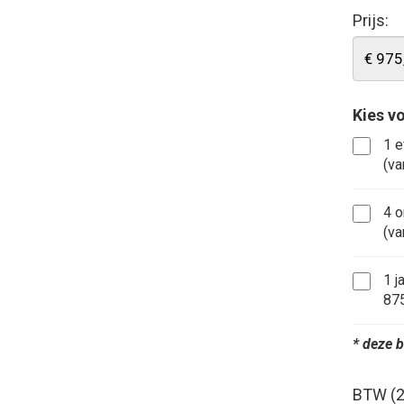
Prijs:
Kies v
1 e
(va
4 o
(va
1 j
875
* deze b
BTW (