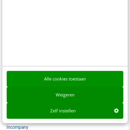
Content & Communicatie
Klantcontact & CX
Marketing
Social
Themanieuwsbrieven
Community
Academy
Alle cookies toestaan
Agenda
Mastercourses
Weigeren
Trainingen
Zelf instellen
Opleidingen
Incompany