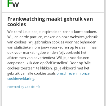
Frankwatching
Frankwatching maakt gebruik van
cookies
Adverteren
Welkom! Leuk dat je inspiratie en kennis komt opdoen.
Contact
Wij, en derde partijen, maken op onze websites gebruik
van cookies. Wij gebruiken cookies voor het bijhouden
Nieuwsbrieven
van statistieken, om jouw voorkeuren op te slaan, maar
Over ons
ook voor marketingdoeleinden (bijvoorbeeld het
afstemmen van advertenties). Wil je je voorkeuren
Ons team
aanpassen, klik dan op ‘Zelf instellen’. Door op ‘Alle
cookies toestaan’ te klikken, ga je akkoord met het
Werken bij
gebruik van alle cookies zoals
omschreven in onze
cookieverklaring
.
Whitepapers
Powered by CookieInfo
Blog
AI & Tech