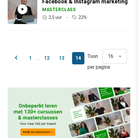
Facebook & Instagram marketing
MASTERCLASS
2,5 uur
229,-
Toon
chevron_left
1
…
12
13
14
per pagina