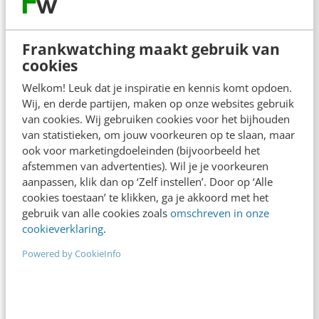
Succes op Instagram met de
Frankwatching maakt gebruik van
juiste strategie
cookies
ONLINE CURSUS
Welkom! Leuk dat je inspiratie en kennis komt opdoen.
1 uur
79,-
Wij, en derde partijen, maken op onze websites gebruik
van cookies. Wij gebruiken cookies voor het bijhouden
van statistieken, om jouw voorkeuren op te slaan, maar
ook voor marketingdoeleinden (bijvoorbeeld het
Content op Instagram
afstemmen van advertenties). Wil je je voorkeuren
ONLINE CURSUS
aanpassen, klik dan op ‘Zelf instellen’. Door op ‘Alle
1 uur
79,-
cookies toestaan’ te klikken, ga je akkoord met het
gebruik van alle cookies zoals
omschreven in onze
cookieverklaring
.
Opvallen op social media
Powered by CookieInfo
ONLINE CURSUS
1 uur
79,-