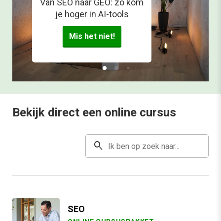
Van SEO naar GEO: zo kom
je hoger in AI-tools
Mis het niet!
Bekijk direct een online cursus
search
SEO