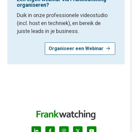
organiseren?
Duik in onze professionele videostudio
(incl. host en techniek), en bereik de
juiste leads in je business.
arrow_forward
Organiseer een Webinar