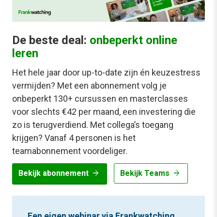
De beste deal:
onbeperkt online
leren
Het hele jaar door up-to-date zijn én keuzestress
vermijden? Met een abonnement volg je
onbeperkt 130+ cursussen en masterclasses
voor slechts €42 per maand, een investering die
zo is terugverdiend. Met collega’s toegang
krijgen? Vanaf 4 personen is het
teamabonnement voordeliger.
arrow_forward
arrow_forward
Bekijk abonnement
Bekijk Teams
Een eigen webinar via Frankwatching