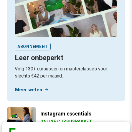
ABONNEMENT
Leer onbeperkt
Volg 130+ cursussen en masterclasses voor
slechts €42 per maand.
arrow_forward
Meer weten
Instagram essentials
ONLINE CURSUSPAKKET
3 uur
229,-