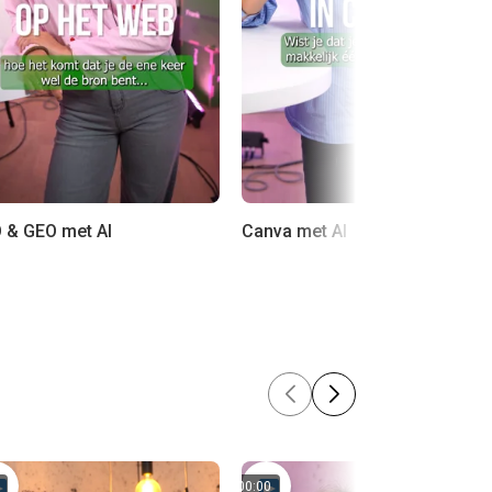
 & GEO met AI
Canva met AI
00:00