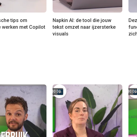
sche tips om
Napkin AI: de tool die jouw
Dez
e werken met Copilot
tekst omzet naar ijzersterke
fun
visuals
zic
00:00
00:00