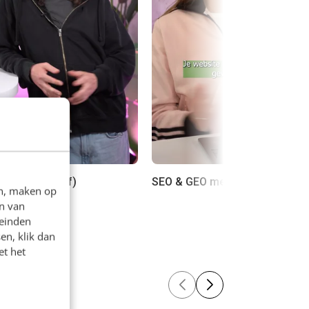
Update (archief)
SEO & GEO met AI
en, maken op
n van
leinden
en, klik dan
et het