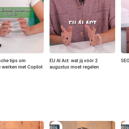
sche tips om
EU AI Act: wat jij vóór 2
SEO
e werken met Copilot
augustus moet regelen
00:00
00:00