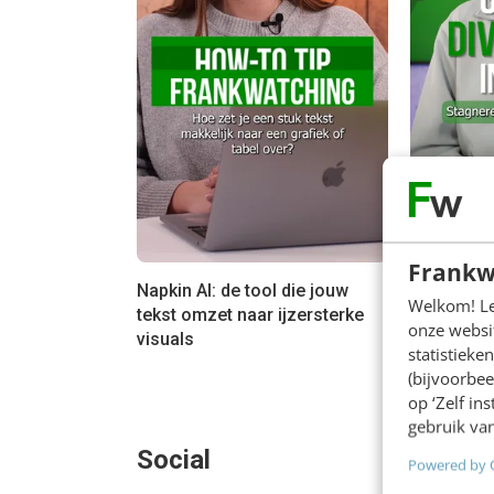
Frankw
Napkin AI: de tool die jouw
Advertere
Welkom! Leu
tekst omzet naar ijzersterke
Facebook 
onze websit
visuals
statistiek
(bijvoorbee
op ‘Zelf in
gebruik van
Social
Powered by 