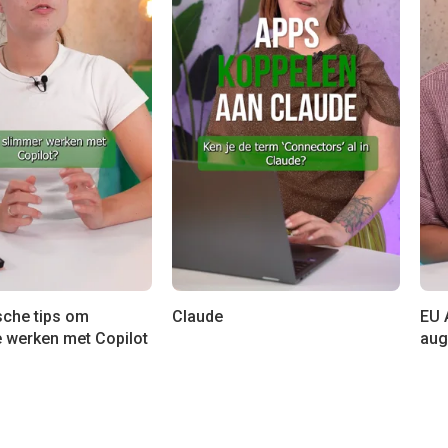
sche tips om
Claude
EU A
e werken met Copilot
aug