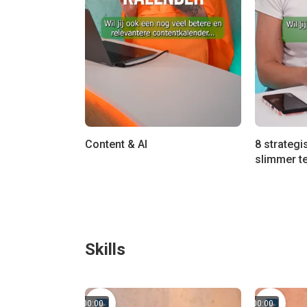
Content & AI
8 strategi
slimmer t
Skills
00:00
00:00