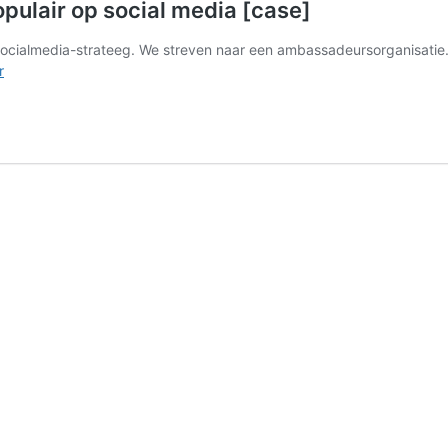
ulair op social media [case]
ocialmedia-strateeg. We streven naar een ambassadeursorganisatie. 
Zo
r
werd
gemeente
‘s-
Hertogenbosch
populair
op
social
media
[case]