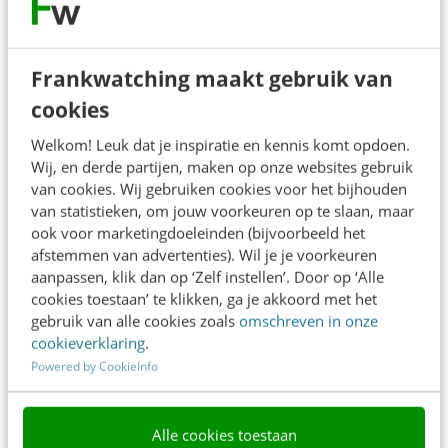
PARTOUT DIGITAL AGENCY
Social & Contentmarketeer (B2B) (32-
40 uur)
Frankwatching maakt gebruik van
cookies
Welkom! Leuk dat je inspiratie en kennis komt opdoen.
NEDERLANDSE TRANSPLANTATIE STICHTING
Wij, en derde partijen, maken op onze websites gebruik
Communicatieadviseur Medisch
van cookies. Wij gebruiken cookies voor het bijhouden
werkveld & woordvoering (32 uur)
van statistieken, om jouw voorkeuren op te slaan, maar
ook voor marketingdoeleinden (bijvoorbeeld het
afstemmen van advertenties). Wil je je voorkeuren
aanpassen, klik dan op ‘Zelf instellen’. Door op ‘Alle
STICHTING PROEFDIERVRIJ
cookies toestaan’ te klikken, ga je akkoord met het
Digitale marketeer (32-40 uur)
gebruik van alle cookies zoals
omschreven in onze
cookieverklaring
.
Powered by CookieInfo
DE MANDEMAKERS GROEP
Technisch marketing data analist (32-
Alle cookies toestaan