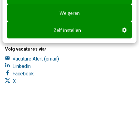
40 uur)
Weigeren
Zelf instellen
+
Toon meer
Volg vacatures via
Vacature Alert (email)
Linkedin
Facebook
X