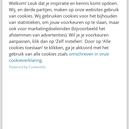
Welkom! Leuk dat je inspiratie en kennis komt opdoen.
€695). Interessant voor
Wij, en derde partijen, maken op onze websites gebruik
communicatievacatures.
van cookies. Wij gebruiken cookies voor het bijhouden
van statistieken, om jouw voorkeuren op te slaan, maar
Dat ziet er dan zo uit.
ook voor marketingdoeleinden (bijvoorbeeld het
afstemmen van advertenties). Wil je je voorkeuren
aanpassen, klik dan op ‘Zelf instellen’. Door op ‘Alle
cookies toestaan’ te klikken, ga je akkoord met het
LinkedIn
gebruik van alle cookies zoals
omschreven in onze
cookieverklaring
.
220
+
Powered by CookieInfo
Update op de Frankwatching
company page over jouw
vacature met 87.500+ volgers.
Dat ziet er dan zo uit.
Nieuwsbrief