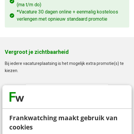
(ma t/m do)
*Vacature 30 dagen online + eenmalig kosteloos
verlengen met opnieuw standaard promotie
Vergroot je zichtbaarheid
Bij iedere vacatureplaatsing is het mogelijk extra promotie(s) te
kiezen.
Oók op Logeion
255
+
Frankwatching maakt gebruik van
1 vacature op 2 jobboards
cookies
voor in totaal €645 (i.p.v.