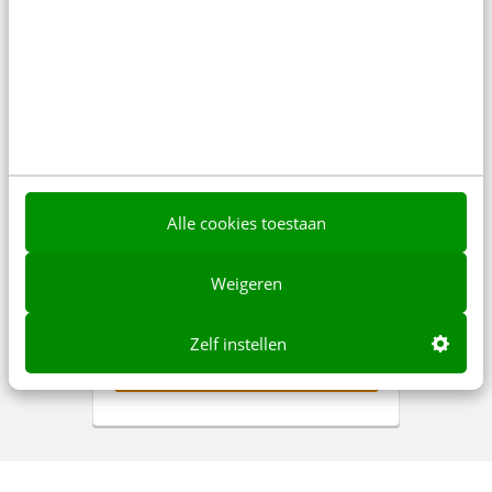
45
+
Jouw vacature in de
dagelijkse nieuwsbrief met
gemiddeld 14.500+ abonnees.
Dat ziet er dan zo uit.
Alle cookies toestaan
Snel een nieuwe
Weigeren
medewerker nodig?
Zelf instellen
Plaats nu een vacature