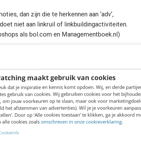
ties, dan zijn die te herkennen aan ‘adv’,
oet niet aan linkruil of linkbuildingactiviteiten.
d webshops als bol.com en Managementboek.nl)
atching maakt gebruik van cookies
s die loyaal schrijven voor Frankwatching. Het
k dat je inspiratie en kennis komt opdoen. Wij, en derde partij
oordelijk voor de contentstrategie en -
es gebruik van cookies. Wij gebruiken cookies voor het bijhoude
 redigeren van de artikelen van auteurs, en
en, om jouw voorkeuren op te slaan, maar ook voor marketingdoe
gels worden nageleefd.
ld het afstemmen van advertenties). Wil je je voorkeuren aanpass
stellen’. Door op ‘Alle cookies toestaan’ te klikken, ga je akkoord m
 alle cookies zoals
omschreven in onze cookieverklaring
.
CookieInfo