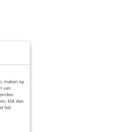
en, maken op
n van
leinden
en, klik dan
et het