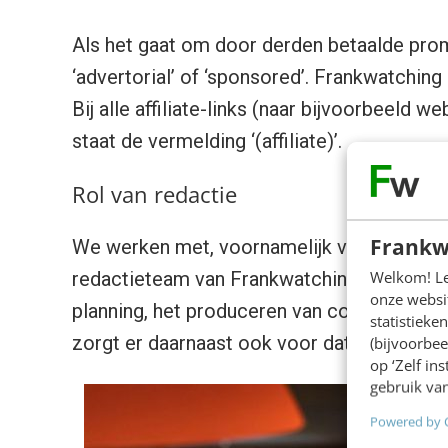
Als het gaat om door derden betaalde promo
‘advertorial’ of ‘sponsored’. Frankwatching d
Bij alle affiliate-links (naar bijvoorbeel
staat de vermelding ‘(affiliate)’.
Rol van redactie
Frankw
We werken met, voornamelijk vaste, auteur
Welkom! Leu
redactieteam van Frankwatching is verantw
onze websit
planning, het produceren van content en het
statistiek
zorgt er daarnaast ook voor dat de spelre
(bijvoorbee
op ‘Zelf in
gebruik van
Powered by 