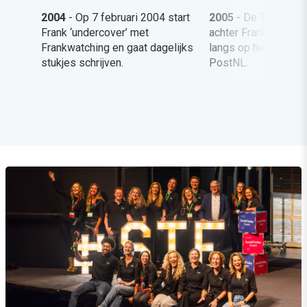
2004
- Op 7 februari 2004 start
2005
- De Telegraaf
Frank ‘undercover’ met
achter Frankwatching
Frankwatching en gaat dagelijks
langs op het hoofdk
stukjes schrijven.
PostNL.