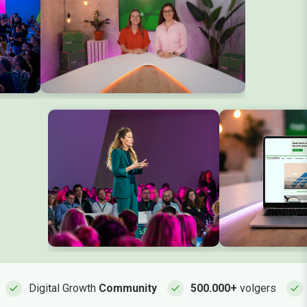
check
check
check
Digital Growth
Community
500.000+
volgers