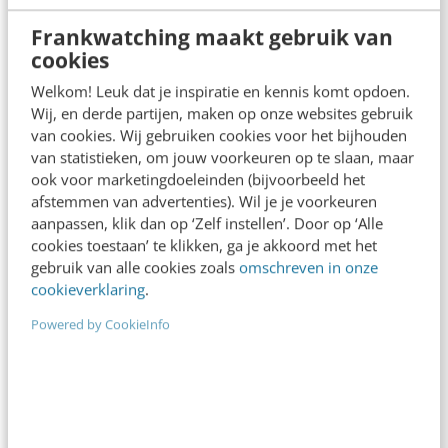
artikelen, infographics, video’s en podcasts op
Frankwatching maakt gebruik van
het blog.
cookies
arrow_forward
Bekijk Blog
Welkom! Leuk dat je inspiratie en kennis komt opdoen.
Wij, en derde partijen, maken op onze websites gebruik
van cookies. Wij gebruiken cookies voor het bijhouden
van statistieken, om jouw voorkeuren op te slaan, maar
ook voor marketingdoeleinden (bijvoorbeeld het
afstemmen van advertenties). Wil je je voorkeuren
new_releases
aanpassen, klik dan op ‘Zelf instellen’. Door op ‘Alle
cookies toestaan’ te klikken, ga je akkoord met het
gebruik van alle cookies zoals
omschreven in onze
cookieverklaring
.
Powered by CookieInfo
Community