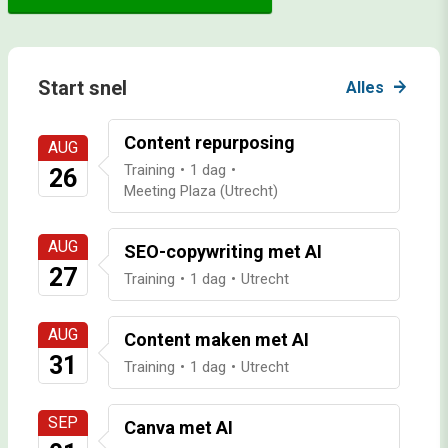
Start snel
arrow_forward
Alles
Content repurposing
AUG
Training
1 dag
26
Meeting Plaza (Utrecht)
AUG
SEO-copywriting met AI
27
Training
1 dag
Utrecht
AUG
Content maken met AI
31
Training
1 dag
Utrecht
SEP
Canva met AI