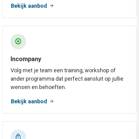
arrow_forward
Bekijk aanbod
award_star
Incompany
Volg met je team een training, workshop of
ander programma dat perfect aansluit op jullie
wensen en behoeften.
arrow_forward
Bekijk aanbod
water_lock