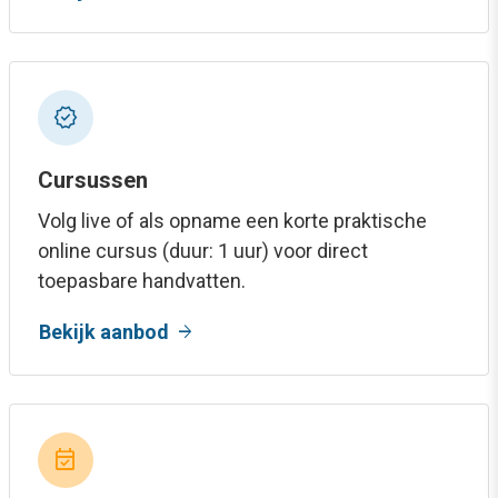
new_releases
Cursussen
Volg live of als opname een korte praktische
online cursus (duur: 1 uur) voor direct
toepasbare handvatten.
arrow_forward
Bekijk aanbod
event_available