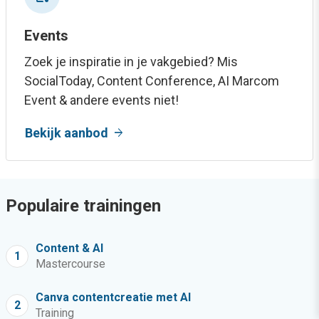
Events
Zoek je inspiratie in je vakgebied? Mis
SocialToday, Content Conference, AI Marcom
Event & andere events niet!
arrow_forward
Bekijk aanbod
Populaire trainingen
Content & AI
1
Mastercourse
Canva contentcreatie met AI
2
Training