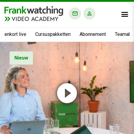
VIDEO ACADEMY
nnenkort live
Cursuspakketten
Abonnement
Teamabo
Nieuw