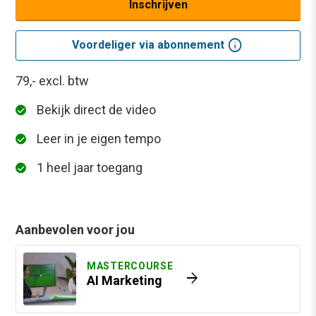
Inschrijven
info
Voordeliger via abonnement
79,-
excl. btw
Bekijk direct de video
Leer in je eigen tempo
1 heel jaar toegang
Aanbevolen voor jou
MASTERCOURSE
arrow_forward
AI Marketing