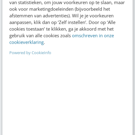
van statistieken, om jouw voorkeuren op te slaan, maar
AI Marketing
ook voor marketingdoeleinden (bijvoorbeeld het
afstemmen van advertenties). Wil je je voorkeuren
Haal het maximale uit AI met het meest complete online
aanpassen, klik dan op ‘Zelf instellen’. Door op ‘Alle
programma voor marketeers [incl. certificaat]
cookies toestaan’ te klikken, ga je akkoord met het
gebruik van alle cookies zoals
omschreven in onze
cookieverklaring
.
Powered by CookieInfo
TRAINING
Social media content creator
Theoretische, analytische en praktische kennis & tips voor
succesvolle social content