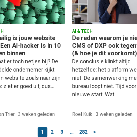
CH
AI & TECH
ilig is jouw website
De reden waarom je ni
Een AI-hacker is in 10
CMS of DXP ook tegen
en binnen
(& hoe je dit voorkomt)
at er toch netjes bij? De
De conclusie klinkt altijd
elde ondernemer kijkt
hetzelfde: het platform we
jn website zoals naar zijn
niet. De samenwerking me
: ziet er goed uit, dus…
bureau loopt niet. Tijd voo
nieuwe start. Wat…
an Trier
·
3 weken geleden
Roel Kuik
·
3 weken geleden
1
2
3
…
282
>