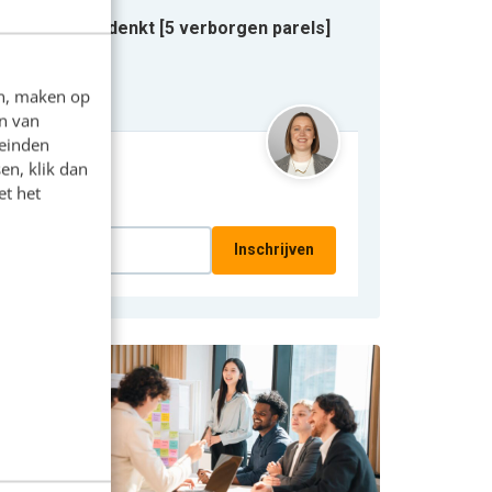
l meer dan jij denkt [5 verborgen parels]
 Grand
en, maken op
n van
leinden
en, klik dan
et het
emanieuwsbrief
Inschrijven