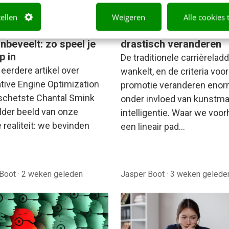
tellen
Weigeren
Alle cookies 
CH
AI & TECH
paalt welke bedrijven
AI gaat de carrièreladd
nbeveelt: zo speel je
drastisch veranderen
p in
De traditionele carrièrelad
 eerdere artikel over
wankelt, en de criteria voor
tive Engine Optimization
promotie veranderen eno
schetste Chantal Smink
onder invloed van kunstma
lder beeld van onze
intelligentie. Waar we voo
 realiteit: we bevinden
een lineair pad…
 Boot
·
2 weken geleden
Jasper Boot
·
3 weken gelede