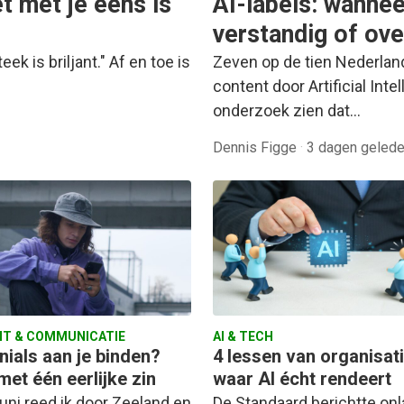
t met je eens is
AI-labels: wanneer
verstandig of ov
ek is briljant." Af en toe is
Zeven op de tien Nederlan
content door Artificial Inte
onderzoek zien dat…
Dennis Figge
·
3 dagen geled
T & COMMUNICATIE
AI & TECH
nials aan je binden?
4 lessen van organisat
met één eerlijke zin
waar AI écht rendeert
uni reed ik door Zeeland en
De Standaard berichtte on