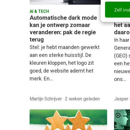
Zelf ins
AI & TECH
AI & TE
Automatische dark mode
AI be
kan je ontwerp zomaar
het aa
veranderen: pak de regie
daaro
terug
In haar
Stel: je hebt maanden gewerkt
Genera
aan een sterke huisstijl. De
(GEO) 
kleuren kloppen, het logo zit
een he
goed, de website ademt het
nieuwe
merk. En…
ons…
Martijn Schrijver
·
2 weken geleden
Jasper