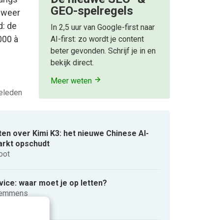
GEO-spelregels
s weer
d: de
In 2,5 uur van Google-first naar
000 à
AI-first: zo wordt je content
beter gevonden. Schrijf je in en
bekijk direct.
Meer weten
eleden
en over Kimi K3: het nieuwe Chinese AI-
arkt opschudt
oot
rvice: waar moet je op letten?
Lemmens