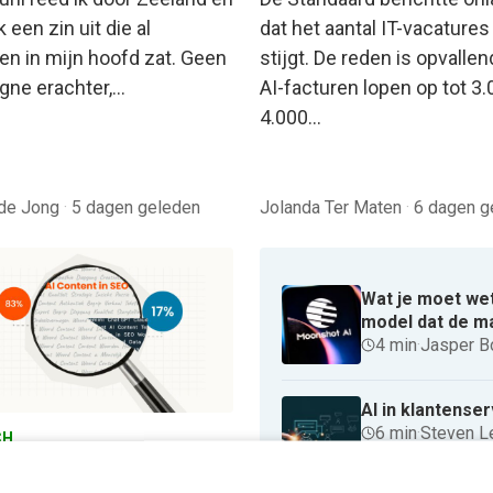
k een zin uit die al
dat het aantal IT-vacature
n in mijn hoofd zat. Geen
stijgt. De reden is opvallen
ne erachter,…
AI-facturen lopen op tot 3.
4.000…
 de Jong
·
5 dagen geleden
Jolanda Ter Maten
·
6 dagen g
Wat je moet wet
model dat de m
4 min
·
Jasper B
AI in klantense
6 min
·
Steven 
CH
oort door AI gemaakte
t echt in zoekmachines?