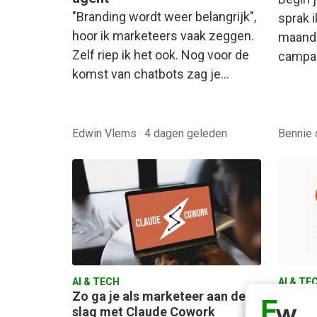
"Branding wordt weer belangrijk",
sprak i
hoor ik marketeers vaak zeggen.
maande
Zelf riep ik het ook. Nog voor de
campag
komst van chatbots zag je…
Edwin Vlems
·
4 dagen geleden
Bennie
AI & TECH
AI & TE
Zo ga je als marketeer aan de
Hoe sc
slag met Claude Cowork
conten