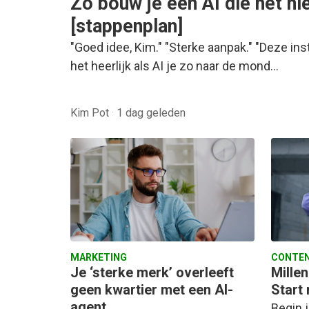
Zo bouw je een AI die het nie
[stappenplan]
"Goed idee, Kim." "Sterke aanpak." "Deze inste
het heerlijk als AI je zo naar de mond…
Kim Pot
·
1 dag geleden
MARKETING
CONTEN
Je ‘sterke merk’ overleeft
Millen
geen kwartier met een AI-
Start 
agent
Begin j