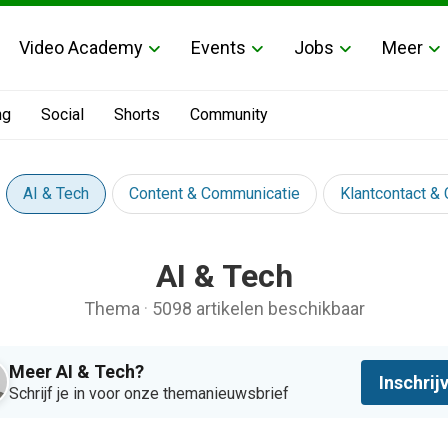
Video Academy
Events
Jobs
Meer
ng
Social
Shorts
Community
AI & Tech
Content & Communicatie
Klantcontact &
AI & Tech
Thema
·
5098 artikelen beschikbaar
Meer AI & Tech?
Inschrij
Schrijf je in voor onze themanieuwsbrief