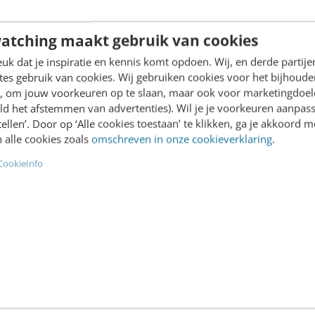
erzoeken]
Copilot kan vee
t maken is nog nooit zo
7 min
·
Detlef La
atching maakt gebruik van cookies
ijk geweest. Je typt een
k dat je inspiratie en kennis komt opdoen. Wij, en derde partij
 en Copilot, ChatGPT of
es gebruik van cookies. Wij gebruiken cookies voor het bijhoude
 genereren binnen een
en, om jouw voorkeuren op te slaan, maar ook voor marketingdoe
seconden…
Meer AI & Tech?
ld het afstemmen van advertenties). Wil je je voorkeuren aanpass
stellen’. Door op ‘Alle cookies toestaan’ te klikken, ga je akkoord m
Schrijf je in voor onze th
e Boer
·
1 week geleden
 alle cookies zoals
omschreven in onze cookieverklaring
.
CookieInfo