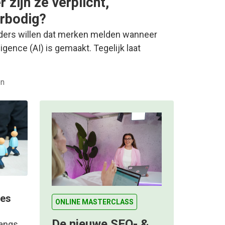
 zijn ze verplicht,
erbodig?
ders willen dat merken melden wanneer
lligence (AI) is gemaakt. Tegelijk laat
en
ies
ONLINE MASTERCLASS
De nieuwe SEO- &
langs