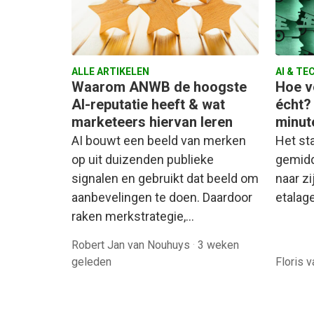
ALLE ARTIKELEN
AI & TE
Waarom ANWB de hoogste
Hoe ve
AI-reputatie heeft & wat
écht? 
marketeers hiervan leren
minut
AI bouwt een beeld van merken
Het sta
op uit duizenden publieke
gemidd
signalen en gebruikt dat beeld om
naar zi
aanbevelingen te doen. Daardoor
etalage
raken merkstrategie,…
Robert Jan van Nouhuys
·
3 weken
geleden
Floris v