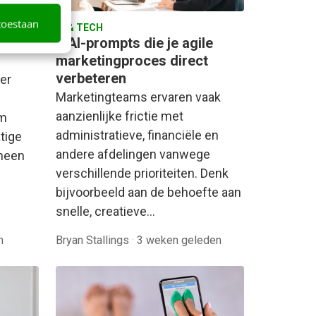
toestaan
AI & TECH
er
6 AI-prompts die je agile
marketingproces direct
verbeteren
der
Marketingteams ervaren vaak
aanzienlijke frictie met
rm
administratieve, financiële en
tige
andere afdelingen vanwege
rheen
verschillende prioriteiten. Denk
bijvoorbeeld aan de behoefte aan
snelle, creatieve…
n
Bryan Stallings
·
3 weken geleden