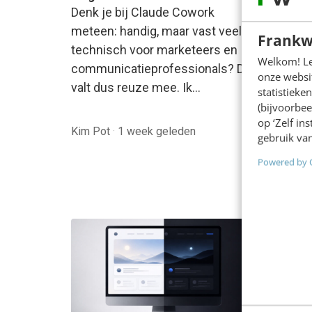
[5 ond
Denk je bij Claude Cowork
Conten
meteen: handig, maar vast veel te
Frankw
makkel
technisch voor marketeers en
Welkom! Leu
prompt
communicatieprofessionals? Dat
onze websit
Claude
valt dus reuze mee. Ik…
statistiek
paar 
(bijvoorbee
op ‘Zelf in
Kim Pot
·
1 week geleden
Liset d
gebruik van
Powered by 