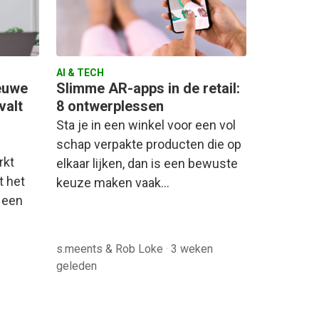
AI & TECH
euwe
Slimme AR-apps in de retail:
valt
8 ontwerplessen
Sta je in een winkel voor een vol
schap verpakte producten die op
rkt
elkaar lijken, dan is een bewuste
t het
keuze maken vaak…
r een
s.meents & Rob Loke
·
3 weken
geleden