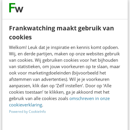
Communicatie
Frankwatching maakt gebruik van
cookies
Content
Welkom! Leuk dat je inspiratie en kennis komt opdoen.
Wij, en derde partijen, maken op onze websites gebruik
van cookies. Wij gebruiken cookies voor het bijhouden
van statistieken, om jouw voorkeuren op te slaan, maar
Uitgelicht
ook voor marketingdoeleinden (bijvoorbeeld het
afstemmen van advertenties). Wil je je voorkeuren
DE HERSENSTICHTING
aanpassen, klik dan op ‘Zelf instellen’. Door op ‘Alle
Digital Marketeer (32-36 uur)
cookies toestaan’ te klikken, ga je akkoord met het
gebruik van alle cookies zoals
omschreven in onze
cookieverklaring
.
Powered by CookieInfo
ART OF DANCE
Digital Marketeer (32-40 uur)