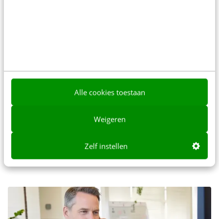
PARTOUT DIGITAL AGENCY
Social & Contentmarketeer (B2B)
(32-40 uur)
Alle cookies toestaan
NEDERLANDSE TRANSPLANTATIE STICHTING
Weigeren
Communicatieadviseur Medisch
werkveld & woordvoering (32 uur)
Zelf instellen