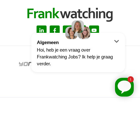
© Frankwatching
2026
-
Creative Commons
Algemene
voorwaarden
Cookie-instellingen
Privacybeleid
8.5
2387 beoordelingen