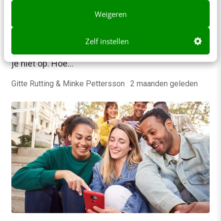
SOCIAL
Word met jouw social account onmisbaar
Weigeren
voor jouw ideale klant [5 content-tips]
In een overvolle tijdlijn is het heel verleidelijk om te
Zelf instellen
doen wat iedereen doet, maar precies daarom val
je niet op. Hoe…
Gitte Rutting & Minke Pettersson
·
2 maanden geleden