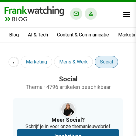
BLOG
Blog
AI & Tech
Content & Communicatie
Marketi
‹
ct & CX
Marketing
Mens & Werk
Social
Social
Thema
·
4796 artikelen beschikbaar
Meer Social?
Schrijf je in voor onze themanieuwsbrief