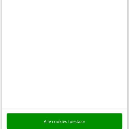
Je profielgrid eindelijk zelf herordenen & 4
andere Insta-updates
Instagram voelt steeds minder als één platform en
steeds meer als twee verschillende platformen in
één. Aan de ene kant staat ontdekken…
Julia Helmich
·
2 maanden geleden
Alle cookies toestaan