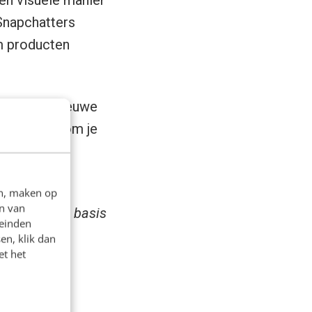
een visuele manier
 Snapchatters
om producten
 wat voor nieuwe
elijkheden om je
n welke
en, maken op
n van
berekend op basis
leinden
en, klik dan
et het
ntent: