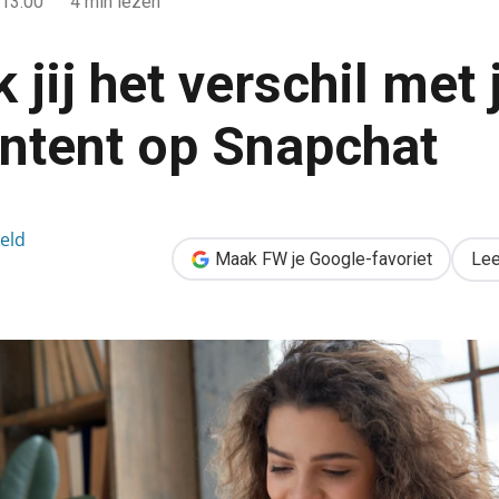
13:00
4 min lezen
jij het verschil met 
ntent op Snapchat
 met je videocontent op Snapchat
veld
Maak FW je Google-favoriet
Lee