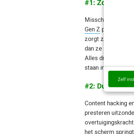
#1: Zorg voor d
Misschien wel het a
Gen Z
prikt moeite
zorgt zelfs voor i
dan ze werkelijk zi
Alles draait voor S
staan in je Snaps. 
Zelf ins
#2: Durf buite
Content hacking en
presteren uitzonde
overtuigingskracht 
het scherm springt,