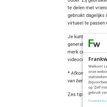
ouder. Zij gebruik
te delen met vrien
gebruikt dagelijks
virtueel te passen
Je kunt hier dus e
generaties een abs
merk creatief in d
Frankw
videocontent maak
Welkom! Leu
onze websit
*
Afkomstig van de
statistiek
van bereikbare Snap
(bijvoorbee
op ‘Zelf in
gebruik van
Zes tips om je mer
Powered by 