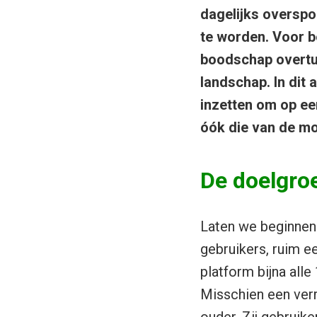
dagelijks overspo
te worden. Voor be
boodschap overtuig
landschap. In dit
inzetten om op ee
óók die van de moe
De doelgro
Laten we beginnen 
gebruikers, ruim e
platform bijna all
Misschien een verra