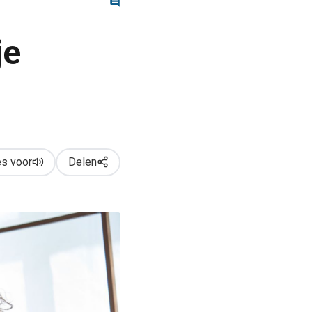
je
s voor
Delen