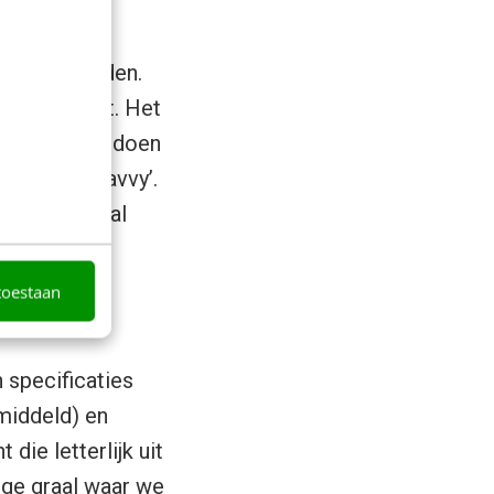
 en kernwaarden.
nd overkomt. Het
h jonger voordoen
n ‘social savvy’.
t dat centraal
rmen geeft.
toestaan
 specificaties
emiddeld) en
die letterlijk uit
lige graal waar we