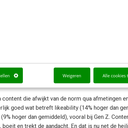
uidelijke merkidentiteit
llerbelangrijkste: blijf trouw aan je merkidentiteit
loos door content heen die niet oprecht of gemee
rritatie als merken geforceerd leuk willen doen, zic
jn of krampachtig proberen over te komen als cool e
napchatters om eerlijkheid en authenticiteit, dus laa
Denk aan content die een écht kijkje achter de sche
tellen
Weigeren
Alle cookies 
n de gebaande paden te denken
 content die afwijkt van de norm qua afmetingen en
rlijk goed wat betreft likeability (14% hoger dan g
(9% hoger dan gemiddeld), vooral bij Gen Z. Content 
 boeit en trekt de aandacht. En dat is nu net de hei