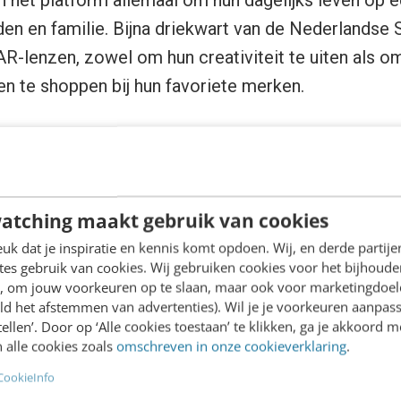
en het platform allemaal om hun dagelijks leven op 
den en familie. Bijna driekwart van de Nederlandse
 AR-lenzen, zowel om hun creativiteit te uiten als 
 en te shoppen bij hun favoriete merken.
en persoonlijke band opbouwen met je publiek, iets
olute must is. Tegelijkertijd biedt het platform mog
e schijnwerpers te zetten. Maar hoe pak je dit aan e
atching maakt gebruik van cookies
t het meeste impact?
k dat je inspiratie en kennis komt opdoen. Wij, en derde partij
es gebruik van cookies. Wij gebruiken cookies voor het bijhoude
 interne gegevens 2023 van Snap Inc. Percentages 
en, om jouw voorkeuren op te slaan, maar ook voor marketingdoe
chatters door relevante cijfers.
ld het afstemmen van advertenties). Wil je je voorkeuren aanpass
stellen’. Door op ‘Alle cookies toestaan’ te klikken, ga je akkoord m
 alle cookies zoals
omschreven in onze cookieverklaring
.
k in de spotlight te zetten met opvallende videoco
CookieInfo