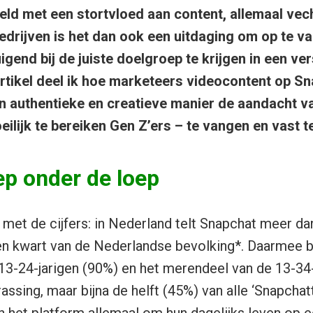
eld met een stortvloed aan content, allemaal ve
drijven is het dan ook een uitdaging om op te val
end bij de juiste doelgroep te krijgen in een ver
 artikel deel ik hoe marketeers videocontent op S
n authentieke en creatieve manier de aandacht 
ilijk te bereiken Gen Z’ers – te vangen en vast t
ep onder de loep
met de cijfers: in Nederland telt Snapchat meer da
en kwart van de Nederlandse bevolking*. Daarmee b
e 13-24-jarigen (90%) en het merendeel van de 13-34-
ssing, maar bijna de helft (45%) van alle ‘Snapchatte