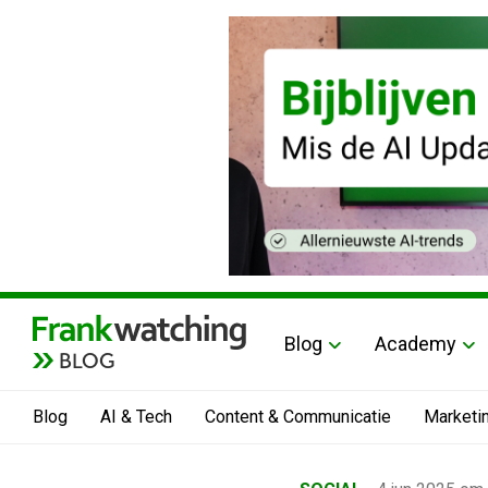
Blog
Academy
BLOG
Blog
AI & Tech
Content & Communicatie
Marketi
Home