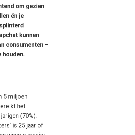
chtend om gezien
len én je
splinterd
napchat kunnen
van consumenten –
e houden.
n 5 miljoen
ereikt het
jarigen (70%).
rs’ is 25 jaar of