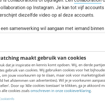
 is collaborations of bijdragen. Een
collaboration
o
collaboration op Instagram. Je kan tot vijf account
erschijnt diezelfde video op al deze accounts.
e een samenwerking wil aangaan met iemand binnen 
p heeft. Op deze manier kunnen nieuwe mensen binn
 collaboration ook het probleem op van dubbele con
atching maakt gebruik van cookies
ies betrokken zijn bij het maken van de video, zet
k dat je inspiratie en kennis komt opdoen. Wij, en derde partij
es gebruik van cookies. Wij gebruiken cookies voor het bijhoude
t. Wat niet fijn is voor vindbaarheid en verkeer naa
en, om jouw voorkeuren op te slaan, maar ook voor marketingdoe
ld het afstemmen van advertenties). Wil je je voorkeuren aanpass
stellen’. Door op ‘Alle cookies toestaan’ te klikken, ga je akkoord m
nkt mee over je volgende vide
 alle cookies zoals
omschreven in onze cookieverklaring
.
CookieInfo
 Studio gaat en kijkt bij channel content zie je een 