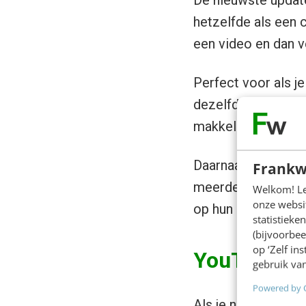
De nieuwste update
hetzelfde als een 
een video en dan v
Perfect voor als j
dezelfde doelgroe
makkelijk vinden.
Daarnaast lost een
Frankw
meerdere organisat
Welkom! Leu
onze websit
op hun eigen accoun
statistiek
(bijvoorbee
op ‘Zelf in
YouTube de
gebruik van
Powered by 
Als je naar YouTube