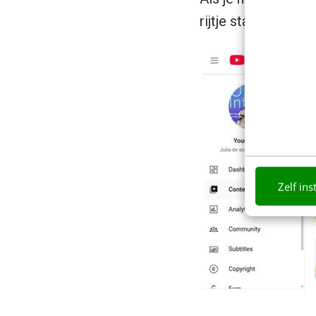
rijtje staan, inspira
Zelf ins