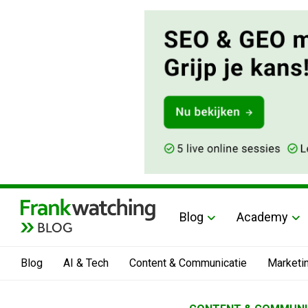
Blog
Academy
BLOG
Blog
AI & Tech
Content & Communicatie
Marketi
Home