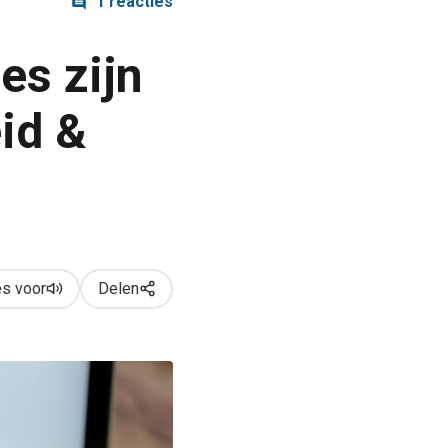
1 reacties
es zijn
id &
s voor
Delen