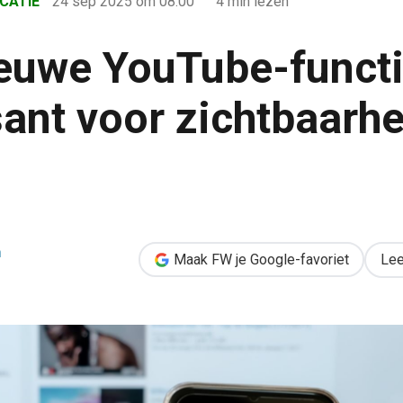
CATIE
24 sep 2025
om 08:00
4 min lezen
euwe YouTube-functi
sant voor zichtbaarhe
ties zijn interessant voor zichtbaarheid & groei
h
Maak FW je Google-favoriet
Lee