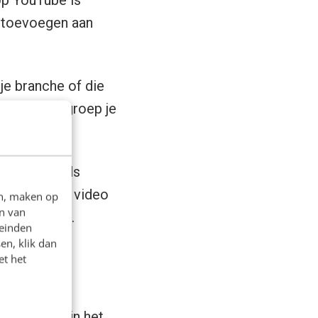
p YouTube is
s toevoegen aan
je branche of die
en je doelgroep je
tent. Nu, als
 iedereen de video
en, maken op
n van
r de video’s.
leinden
en, klik dan
et het
o
nieuw tabje in het