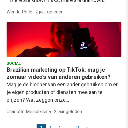
“There are known risks, there are unknown…
Wende Pollé
·
2 jaar geleden
SOCIAL
Brazilian marketing op TikTok: mag je
zomaar video’s van anderen gebruiken?
Mag je de blooper van een ander gebruiken om er
je eigen producten of diensten mee aan te
prijzen? Wat zeggen onze…
Charlotte Meindersma
·
2 jaar geleden
1
2
3
…
18
>