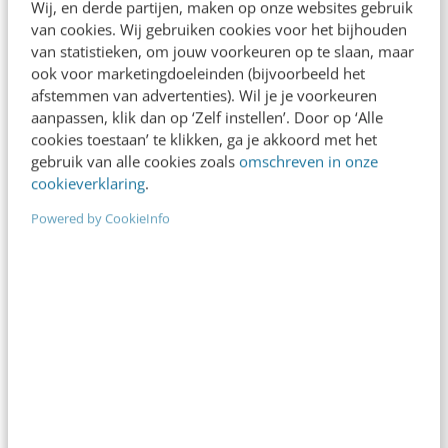
Wij, en derde partijen, maken op onze websites gebruik
van cookies. Wij gebruiken cookies voor het bijhouden
van statistieken, om jouw voorkeuren op te slaan, maar
ook voor marketingdoeleinden (bijvoorbeeld het
afstemmen van advertenties). Wil je je voorkeuren
SOCIAL
aanpassen, klik dan op ‘Zelf instellen’. Door op ‘Alle
Waarom je YouTube niet mag negeren in je
cookies toestaan’ te klikken, ga je akkoord met het
socialmedia-strategie
gebruik van alle cookies zoals
omschreven in onze
cookieverklaring
.
YouTube domineert op dit moment de
streamingwereld en laat daarbij Netflix, Disney+ en
Powered by CookieInfo
HBO Max achter zich. YouTube heeft wereldwijd
maandelijks zo’n…
Julia Helmich
·
2 jaar geleden