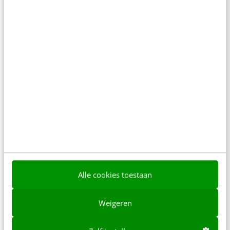
MARKETING
Welke restricties gelden er op online
politieke advertenties?
Terwijl de eisen voor transparantie, targeting en
het gebruik van persoonlijke data steeds strikter
worden, maken de verschillende regels van elk
platform…
Alle cookies toestaan
Femke Marcar
·
2 jaar geleden
Weigeren