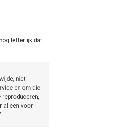
og letterlijk dat
ijde, niet-
ervice en om die
e reproduceren,
r alleen voor
”