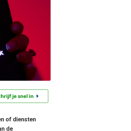
ijf je snel in
n of diensten
an de