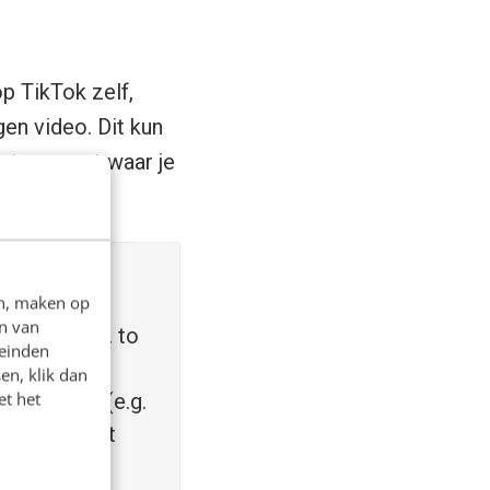
op TikTok zelf,
en video. Dit kun
het account waar je
y-free,
en, maken op
n van
roduce (e.g. to
leinden
include your
en, klik dan
et het
the public (e.g.
entertainment