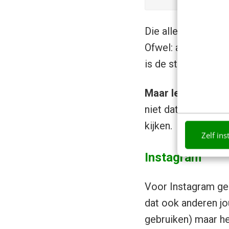
Die allerlaatste vi
Ofwel: alleen als i
is de stitch ook t
Maar let op
: dat 
niet dat je het ma
kijken.
Zelf ins
Instagram
Voor Instagram geld
dat ook anderen jo
gebruiken) maar het