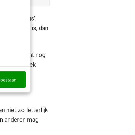
form settings’.
ch mogelijk is, dan
oad, betekent nog
wet om de hoek
toestaan
 niet zo letterlijk
van anderen mag