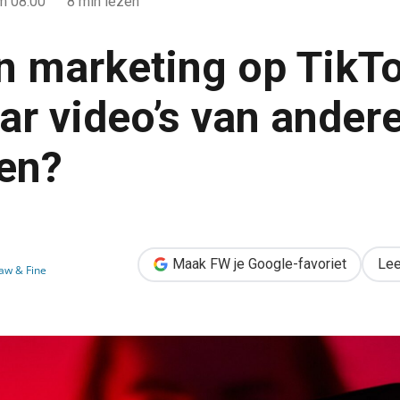
m 08:00
8 min lezen
an marketing op TikT
ar video’s van ander
en?
ikTok: mag je zomaar video’s van anderen gebruiken?
Maak FW je Google-favoriet
Lee
Law & Fine