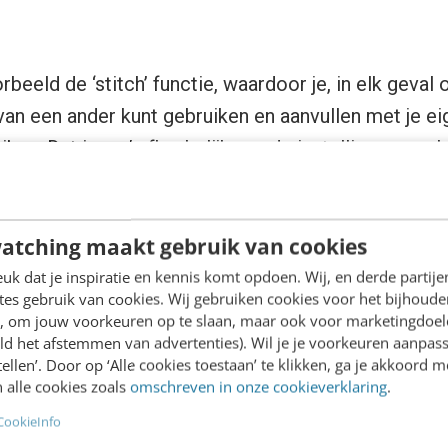
rbeeld de ‘stitch’ functie, waardoor je, in elk geval 
van een ander kunt gebruiken en aanvullen met je eig
iken. Dat is wel afhankelijk van de instellingen van 
bruiken.
atching maakt gebruik van cookies
to each user of the Platform a non-exclusive, royalt
k dat je inspiratie en kennis komt opdoen. Wij, en derde partij
es gebruik van cookies. Wij gebruiken cookies voor het bijhoude
ce to access and use your content, including to rep
en, om jouw voorkeuren op te slaan, maar ook voor marketingdoe
download), adapt or make derivative works (e.g. to 
ld het afstemmen van advertenties). Wil je je voorkeuren aanpass
stellen’. Door op ‘Alle cookies toestaan’ te klikken, ga je akkoord m
r content) perform and communicate that content to 
 alle cookies zoals
omschreven in onze cookieverklaring
.
sing the features and functions of the Platform for 
CookieInfo
t to your Platform settings.”