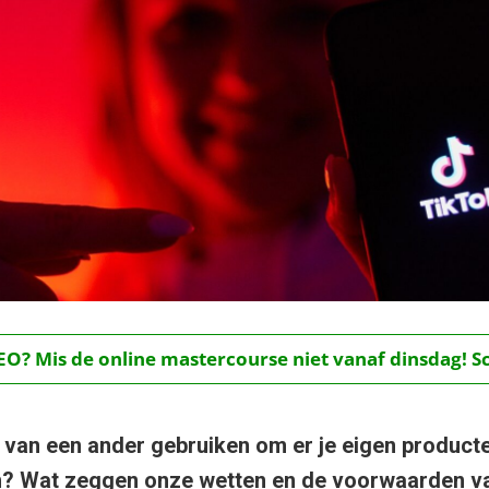
O? Mis de online mastercourse niet vanaf dinsdag! Schr
 van een ander gebruiken om er je eigen producte
en? Wat zeggen onze wetten en de voorwaarden v