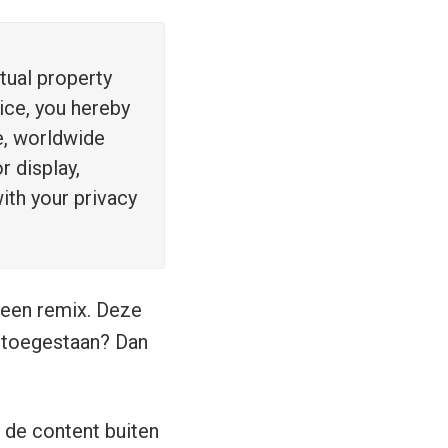
tual property
ice, you hereby
le, worldwide
r display,
ith your privacy
t een remix. Deze
ix toegestaan? Dan
 de content buiten