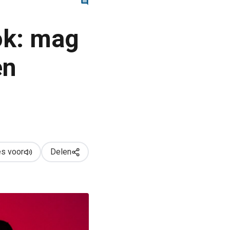
ok: mag
en
s voor
Delen