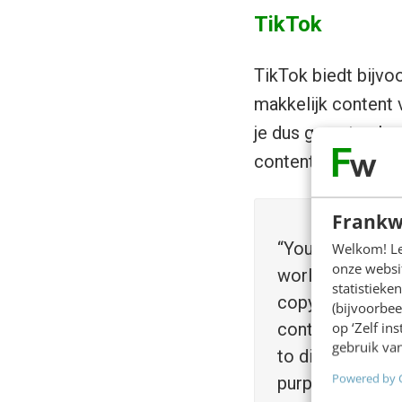
TikTok
TikTok biedt bijvoo
makkelijk content 
je dus gerust gebru
content van wil ge
Frankw
“You also grant 
Welkom! Leu
onze websit
worldwide licen
statistiek
copy, share or 
(bijvoorbee
op ‘Zelf in
content in thei
gebruik van
to display it) u
Powered by 
purposes, subjec