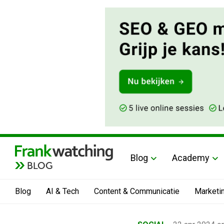
Blog
Academy
BLOG
Blog
AI & Tech
Content & Communicatie
Marketi
Home