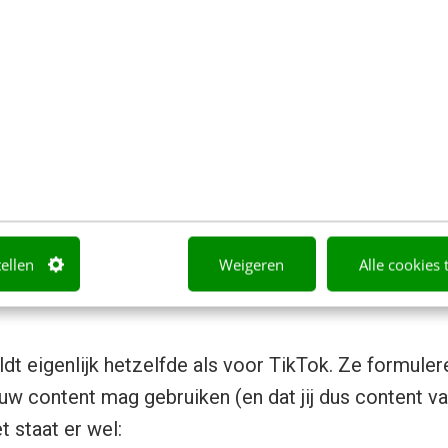
er woorden zijn hier van belang: ‘subject to your Plat
emand de instellingen zo heeft ingesteld dat een stit
oegestaan.
er is toegestaan dat de content kan worden gedownl
g gebruiken zoals je zelf wil. Dan komt opeens de 
tellen
Weigeren
Alle cookies 
t eigenlijk hetzelfde als voor TikTok. Ze formuleren
uw content mag gebruiken (en dat jij dus content 
 staat er wel: