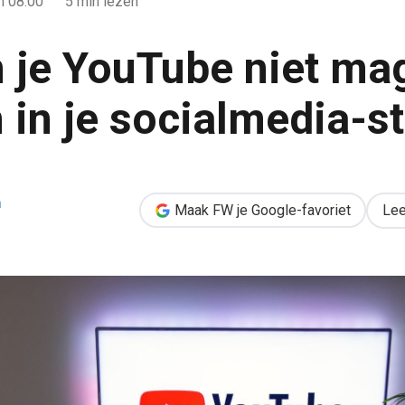
 08:00
5 min lezen
je YouTube niet ma
 in je socialmedia-st
mag negeren in je socialmedia-strategie
h
Maak FW je Google-favoriet
Lee