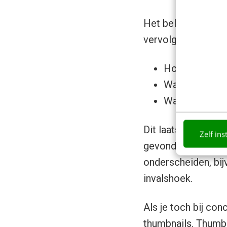
Het belangrijkste 
vervolgens hoe ande
Hoeveel conte
Wat wordt er 
Waar is binne
Dit laatste is belan
Zelf ins
gevonden. Is er al
onderscheiden, bij
invalshoek.
Als je toch bij con
thumbnails
. Thumbn