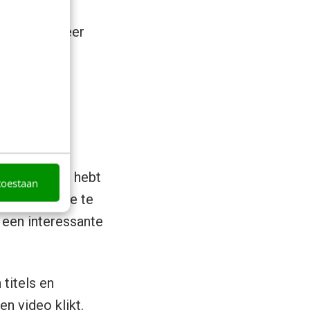
len. Analyseer
en zoals:
inden?
t in de markt hebt
toestaan
anieren om je te
 een interessante
 titels en
en video klikt.