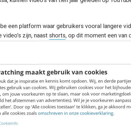
ssa, kunnen video’s van tien jaar geleden op YouTu
be een platform waar gebruikers vooral langere vi
video’s zijn, naast
shorts
, op dit moment een van 
 betekent dat je meer ruimte hebt om je verhaal te 
. YouTube is de perfecte plaats voor educatieve, en
atching maakt gebruik van cookies
n kanaal wil beginnen: hoe pak je dan organische gro
k dat je inspiratie en kennis komt opdoen. Wij, en derde partij
es gebruik van cookies. Wij gebruiken cookies voor het bijhoude
en, om jouw voorkeuren op te slaan, maar ook voor marketingdoe
ld het afstemmen van advertenties). Wil je je voorkeuren aanpass
stellen’. Door op ‘Alle cookies toestaan’ te klikken, ga je akkoord m
iche, expertise of onderwerp va
 alle cookies zoals
omschreven in onze cookieverklaring
.
CookieInfo