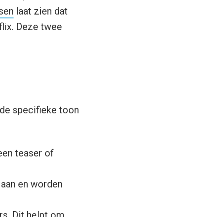
sen
laat zien dat
flix. Deze twee
 de specifieke toon
een teaser of
r aan en worden
rs. Dit helpt om