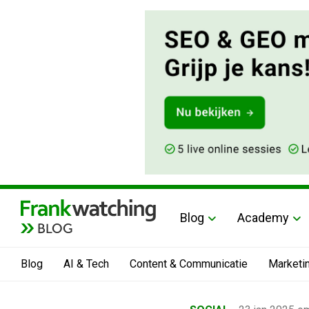
Blog
Academy
BLOG
Blog
AI & Tech
Content & Communicatie
Marketi
Home