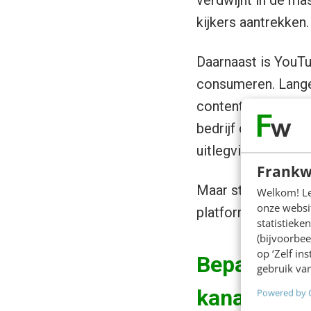
verdwijnt in de ma
kijkers aantrekken.
Daarnaast is YouTu
consumeren. Lange 
contentvormen. Dit
bedrijf of individu
uitlegvideo’s.
Frankw
Maar stel dat je ee
Welkom! Leu
onze websit
platform?
statistiek
(bijvoorbee
op ‘Zelf in
Bepaal je n
gebruik van
kanaal
Powered by 