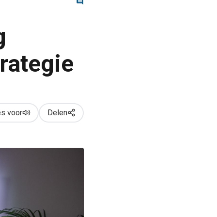
g
rategie
s voor
Delen