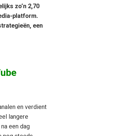
ijks zo’n 2,70
edia-platform.
trategieën, een
Tube
nalen en verdient
eel langere
 na een dag