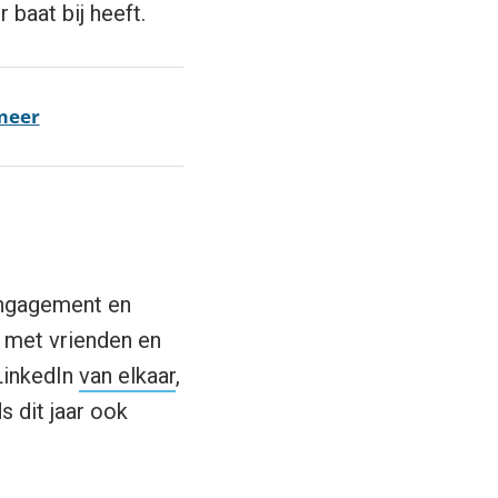
baat bij heeft.
 meer
 engagement en
n met vrienden en
LinkedIn
van elkaar
,
s dit jaar ook