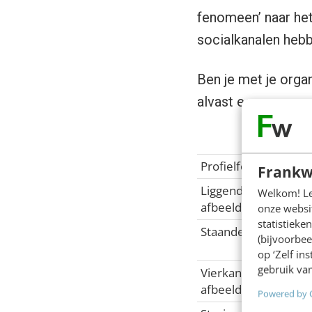
fenomeen’ naar het
socialkanalen hebb
Ben je met je orga
alvast een compact
Profielfoto
Frankw
Liggende
Welkom! Leu
afbeelding
onze websit
statistiek
Staande afbeelding
(bijvoorbee
op ‘Zelf in
gebruik van
Vierkante
afbeelding
Powered by 