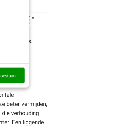
0 x
n.v.t.
0
x 360
1500 x
1500
rijfspagina’s.
de
toestaan
ontale
 ze beter vermijden,
e die verhouding
hter. Een liggende