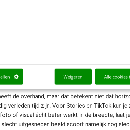
n.v.t.
1080 x
1080 x
108
1920
1920
192
1128 x 191
n.v.t.
n.v.t.
820 
kel richten wij ons op socialmedia-afmetingen van bed
waarom kies je voor een liggen
?
tellen
Weigeren
Alle cookies 
heeft de overhand, maar dat betekent niet dat horiz
ig verleden tijd zijn. Voor Stories en TikTok kun je
oto of visual écht beter werkt in de breedte, laat j
slecht uitgesneden beeld scoort namelijk nog slec