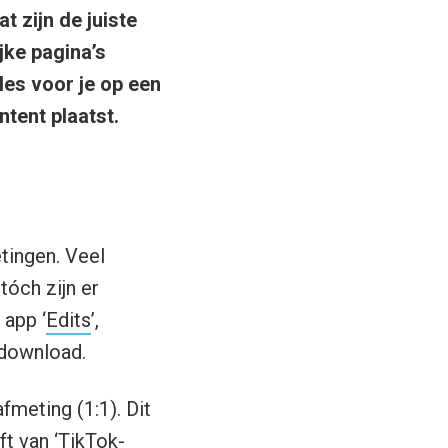
 zijn de juiste
jke pagina’s
lles voor je op een
ntent plaatst.
tingen. Veel
tóch zijn er
 app ‘
Edits
’,
edownload.
fmeting (1:1). Dit
ft van ‘TikTok-