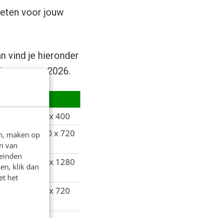
weten voor jouw
n vind je hieronder
ingen voor 2026.
ebook
X
x 180
400 x 400
 x 630
1280 x 720
en, maken op
n van
leinden
x 1200
720 x 1280
en, klik dan
et het
0 x
720 x 720
0