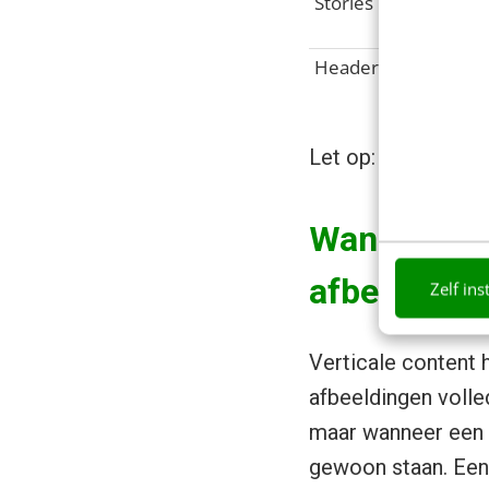
Stories
Header-afbeelding
Let op: in dit arti
Wanneer / 
afbeelding
Zelf ins
Verticale content 
afbeeldingen volled
maar wanneer een f
gewoon staan. Een 