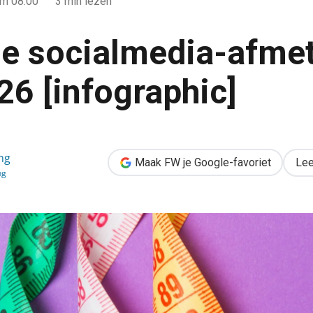
m 08:00
3 min lezen
le socialmedia-afme
26 [infographic]
metingen voor 2026 [infographic]
ng
Maak FW je Google-favoriet
Lee
ng