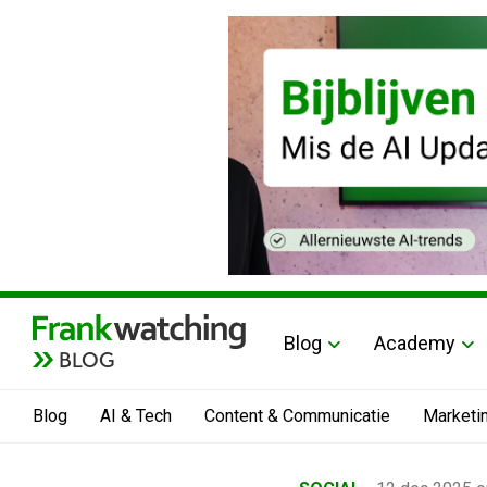
Blog
Academy
BLOG
Blog
AI & Tech
Content & Communicatie
Marketi
Home