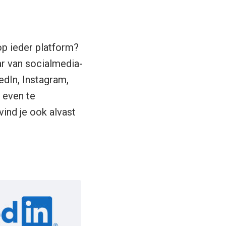
op ieder platform?
ar van socialmedia-
edIn, Instagram,
 even te
vind je ook alvast