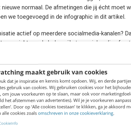
 nieuwe normaal. De afmetingen die jij écht moet 
en we toegevoegd in de infographic in dit artikel.
nisatie actief op meerdere socialmedia-kanalen? Da
 overzicht van de belangrijkste socialmedia-afmet
LinkedIn
Instagram
TikTok
Fac
400 x 400
320 x 320
200 x 200
180 
atching maakt gebruik van cookies
1200 x 628
1080 x 608
n.v.t.
1200
k dat je inspiratie en kennis komt opdoen. Wij, en derde partij
es gebruik van cookies. Wij gebruiken cookies voor het bijhoude
en, om jouw voorkeuren op te slaan, maar ook voor marketingdoe
1080 x 1920
1080 x
1080 x
630 
ld het afstemmen van advertenties). Wil je je voorkeuren aanpass
1350
1920
stellen’. Door op ‘Alle cookies toestaan’ te klikken, ga je akkoord m
 alle cookies zoals
omschreven in onze cookieverklaring
.
1200 x 1200 / 1080 x
1080 x
n.v.t.
108
1080
1080
108
CookieInfo