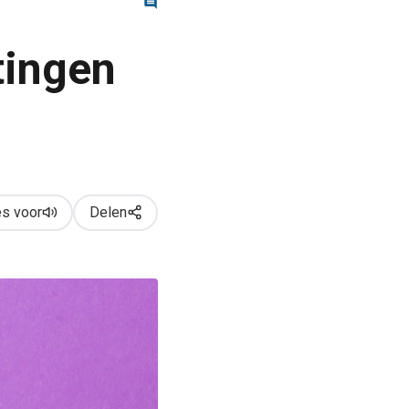
tingen
s voor
Delen