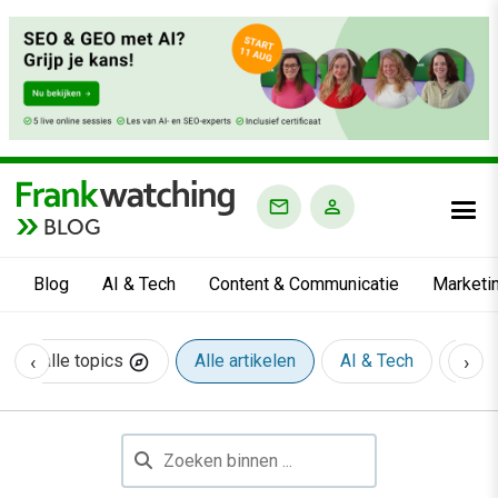
BLOG
Blog
AI & Tech
Content & Communicatie
Marketi
‹
›
tdek alle topics
Alle artikelen
AI & Tech
Cont