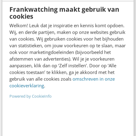
rendeert
Frankwatching maakt gebruik van
De Standaard berichtte onlangs dat het aantal IT-
cookies
vacatures weer stijgt. De reden is opvallend: de AI-
Welkom! Leuk dat je inspiratie en kennis komt opdoen.
facturen lopen op tot 3.000 à 4.000…
Wij, en derde partijen, maken op onze websites gebruik
van cookies. Wij gebruiken cookies voor het bijhouden
Jolanda Ter Maten
·
1 week geleden
van statistieken, om jouw voorkeuren op te slaan, maar
ook voor marketingdoeleinden (bijvoorbeeld het
afstemmen van advertenties). Wil je je voorkeuren
aanpassen, klik dan op ‘Zelf instellen’. Door op ‘Alle
cookies toestaan’ te klikken, ga je akkoord met het
gebruik van alle cookies zoals
omschreven in onze
cookieverklaring
.
Powered by CookieInfo
CONTENT & COMMUNICATIE
Is jouw content doorvertelbaar? Doe de