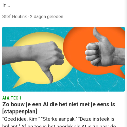
In…
Stef Heutink
·
2 dagen geleden
AI & TECH
Zo bouw je een AI die het niet met je eens is
[stappenplan]
"Goed idee, Kim." "Sterke aanpak." "Deze insteek is
briljant." Af en toe is het heerlijk als AI je zo naar de