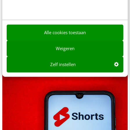
KLANTCONTACT & CX
Nederland scoort hoog op digitale overheid,
maar hapert waar het telt
Veel overheidszaken zijn in ons land online te regelen.
Alle cookies toestaan
In Europese benchmarks voor digitale
overheidsdienstverlening scoort ons land dan ook
Weigeren
behoorlijk goed.…
Erik Bouwer
·
1 week geleden
Zelf instellen