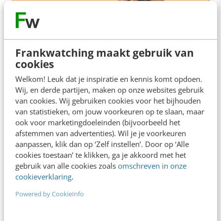
KLANTCONTACT & CX
Frankwatching maakt gebruik van
De 10 beste artikelen over klantcontact in
cookies
2025
Welkom! Leuk dat je inspiratie en kennis komt opdoen.
Wat zijn valkuilen bij het uitvoeren van B2B-
Wij, en derde partijen, maken op onze websites gebruik
klantonderzoek? Waarom blijven chatbots zo
van cookies. Wij gebruiken cookies voor het bijhouden
slecht en hoe verbeter je ze? Dit en meer hebben…
van statistieken, om jouw voorkeuren op te slaan, maar
ook voor marketingdoeleinden (bijvoorbeeld het
Redactie
·
7 maanden geleden
afstemmen van advertenties). Wil je je voorkeuren
aanpassen, klik dan op ‘Zelf instellen’. Door op ‘Alle
cookies toestaan’ te klikken, ga je akkoord met het
gebruik van alle cookies zoals
omschreven in onze
cookieverklaring
.
Powered by CookieInfo