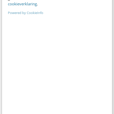
cookieverklaring
.
Veelgestelde vragen
Powered by CookieInfo
Is de training geschikt voor mij en/of mijn
branche?
Is er nog plek bij de training?
Is de training erkend en geaccrediteerd?
Kan ik een optie nemen?
Krijg ik een bevestiging van mijn
inschrijving?