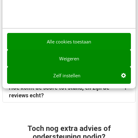
Wat is bij de prijs inbegrepen, en moet ik
btw betalen?
Hoe verloopt de facturatie, en kan ik in
Alle cookies toestaan
termijnen betalen?
Weigeren
Kan ik subsidie krijgen?
Zelf instellen
Hoe komt de score tot stand, en zijn de
reviews echt?
Toch nog extra advies of
ondersteuning nodig?