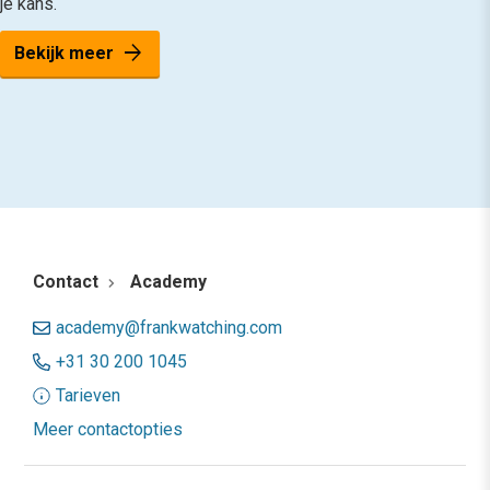
je kans.
arrow_forward
Bekijk meer
Contact
Academy
academy@frankwatching.com
+31 30 200 1045
Tarieven
Meer contactopties