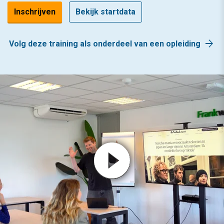
Inschrijven
Bekijk startdata
arrow_forward
Volg deze training als onderdeel van een opleiding