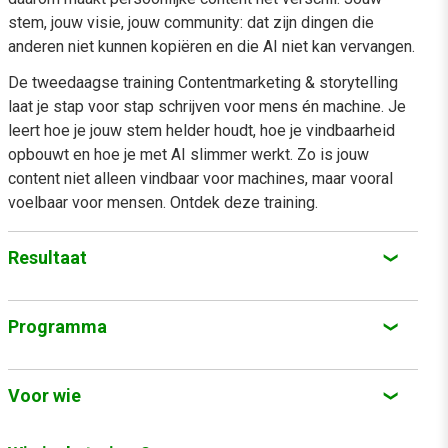
stem, jouw visie, jouw community: dat zijn dingen die
anderen niet kunnen kopiëren en die AI niet kan vervangen.
De tweedaagse training Contentmarketing & storytelling
laat je stap voor stap schrijven voor mens én machine. Je
leert hoe je jouw stem helder houdt, hoe je vindbaarheid
opbouwt en hoe je met AI slimmer werkt. Zo is jouw
content niet alleen vindbaar voor machines, maar vooral
voelbaar voor mensen. Ontdek deze training.
Resultaat
Je ontwikkelt een heldere visie op contentmarketing
Programma
en ziet AI en zero-click als kans.
Je bouwt een eigen platform dat vertrouwen, autoriteit
In deze storytelling training komen de volgende
onderwerpen aan bod:
Voor wie
en zichtbaarheid versterkt.
Je beheert je content: opschonen, actualiseren en slim
Dag 1:
De training Contentmarketing & storytelling is voor