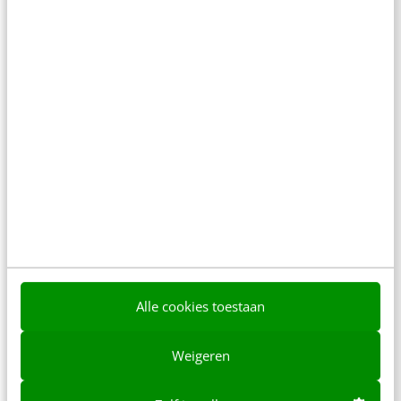
Wat is de precieze tijd en locatie, en kan ik
bij de locatie parkeren?
Hoe toegankelijk is de locatie?
Houden jullie rekening met mijn
dieetwensen?
Wat is bij de prijs inbegrepen, en moet ik
btw betalen?
Alle cookies toestaan
Hoe verloopt de facturatie, en kan ik in
termijnen betalen?
Weigeren