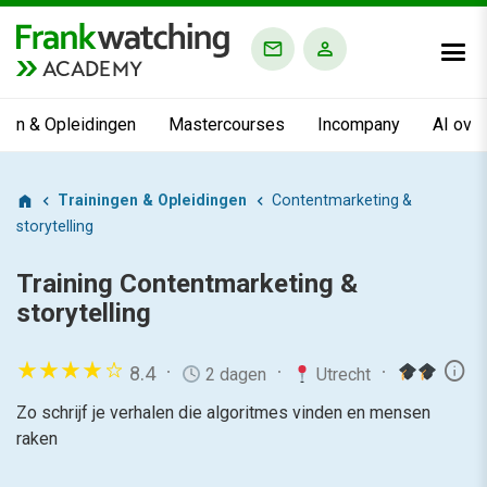
ACADEMY
ngen & Opleidingen
Mastercourses
Incompany
AI ove
Trainingen & Opleidingen
Contentmarketing &
storytelling
Training
Contentmarketing &
storytelling
info
8.4
2 dagen
Utrecht
Zo schrijf je verhalen die algoritmes vinden en mensen
raken