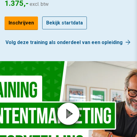
1.375,-
excl. btw
Inschrijven
Bekijk startdata
arrow_forward
Volg deze training als onderdeel van een opleiding