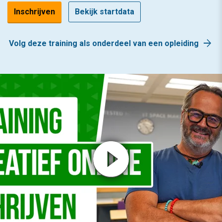
Inschrijven
Bekijk startdata
arrow_forward
Volg deze training als onderdeel van een opleiding