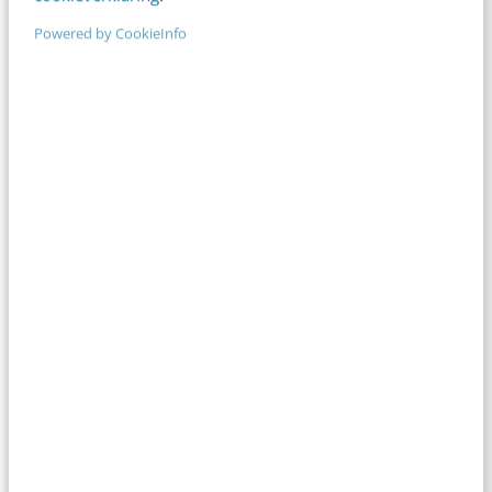
Powered by CookieInfo
Kan ik een optie nemen?
Krijg ik een bevestiging van mijn
inschrijving?
Kan ik mijn inschrijving annuleren of
overdragen?
Wat als ik op de dag zelf ziek ben (of niet
kom opdagen)?
Wat is de precieze tijd en locatie, en kan ik
bij de locatie parkeren?