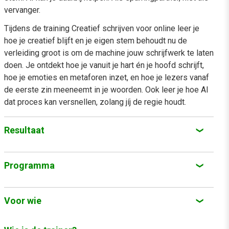
vervanger.
Tijdens de training Creatief schrijven voor online leer je
hoe je creatief blijft en je eigen stem behoudt nu de
verleiding groot is om de machine jouw schrijfwerk te laten
doen. Je ontdekt hoe je vanuit je hart én je hoofd schrijft,
hoe je emoties en metaforen inzet, en hoe je lezers vanaf
de eerste zin meeneemt in je woorden. Ook leer je hoe AI
dat proces kan versnellen, zolang jíj de regie houdt.
Resultaat
Je leert hoe je een blog of ander artikel moet
Programma
voorbereiden.
Je denkt audience first.
Tijdens de training Creatief schrijven komen de volgende
onderwerpen aan bod:
Voor wie
Je hebt meer schrijfdurf; je schrijft makkelijker en
meer gestructureerd.
Dag 1 (9:30-16:30 uur, op locatie)
De training Creatief schrijven is voor copywriters,