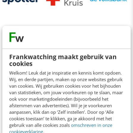
Frankwatching maakt gebruik van
Veelgestelde vragen
cookies
Welkom! Leuk dat je inspiratie en kennis komt opdoen.
Wij, en derde partijen, maken op onze websites gebruik
Is de training geschikt voor mij en/of mijn
van cookies. Wij gebruiken cookies voor het bijhouden
branche?
van statistieken, om jouw voorkeuren op te slaan, maar
ook voor marketingdoeleinden (bijvoorbeeld het
afstemmen van advertenties). Wil je je voorkeuren
Is er nog plek bij de training?
aanpassen, klik dan op ‘Zelf instellen’. Door op ‘Alle
cookies toestaan’ te klikken, ga je akkoord met het
gebruik van alle cookies zoals
omschreven in onze
Is de training erkend en geaccrediteerd?
cookieverklaring
.