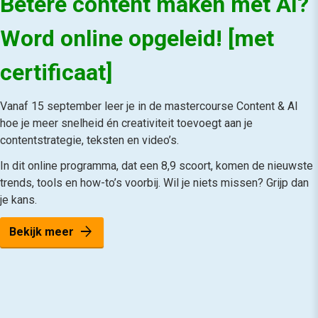
Betere content maken met AI?
Word online opgeleid! [met
certificaat]
Vanaf 15 september leer je in de mastercourse Content & AI
hoe je meer snelheid én creativiteit toevoegt aan je
contentstrategie, teksten en video’s.
In dit online programma, dat een 8,9 scoort, komen de nieuwste
trends, tools en how-to’s voorbij. Wil je niets missen? Grijp dan
je kans.
arrow_forward
Bekijk meer