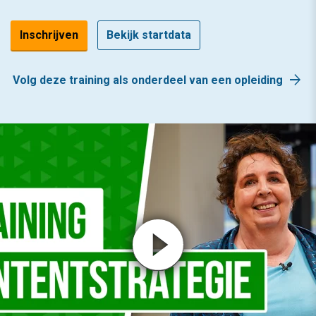
Inschrijven
Bekijk startdata
arrow_forward
Volg deze training als onderdeel van een opleiding