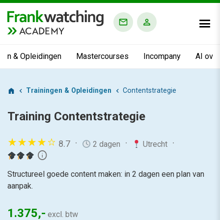
ACADEMY
ngen & Opleidingen
Mastercourses
Incompany
AI ove
Trainingen & Opleidingen
Contentstrategie
Training
Contentstrategie
8.7
2 dagen
Utrecht
info
Structureel goede content maken: in 2 dagen een plan van
aanpak.
1.375,-
excl. btw