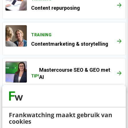
ARROW_FORWARD
Content repurposing
TRAINING
ARROW_FORWARD
Contentmarketing & storytelling
Mastercourse SEO & GEO met
TIP!
AI
Deze organisaties gingen je
Frankwatching maakt gebruik van
voor
cookies