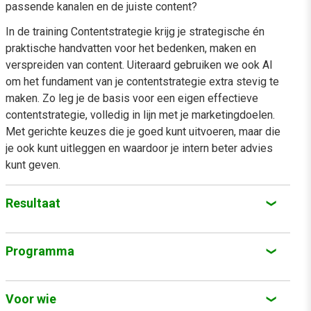
passende kanalen en de juiste content?
In de training Contentstrategie krijg je strategische én
praktische handvatten voor het bedenken, maken en
verspreiden van content. Uiteraard gebruiken we ook AI
om het fundament van je contentstrategie extra stevig te
maken. Zo leg je de basis voor een eigen effectieve
contentstrategie, volledig in lijn met je marketingdoelen.
Met gerichte keuzes die je goed kunt uitvoeren, maar die
je ook kunt uitleggen en waardoor je intern beter advies
kunt geven.
Resultaat
Je weet hoe een contentstrategie zich verhoudt tot de
Programma
geformuleerde missie, doelstellingen en KPI’s van je
organisatie
In de training Contentstrategie ga je samen met expert
Linda Krijns aan de slag volgens een beproefd framework.
Voor wie
Je kunt het hele jaar door relevante en kwalitatieve
Je leert hoe je de principes uit dat framework toepast voor