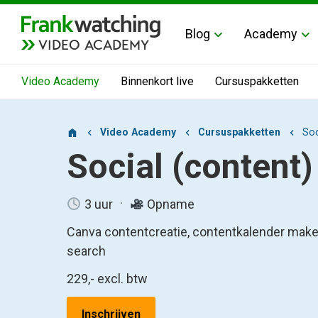
Blog
Academy
VIDEO ACADEMY
Video Academy
Binnenkort live
Cursuspakketten
Video Academy
Cursuspakketten
Soc
Social (content)
3 uur
Opname
Canva contentcreatie, contentkalender make
search
229,-
excl. btw
Inschrijven