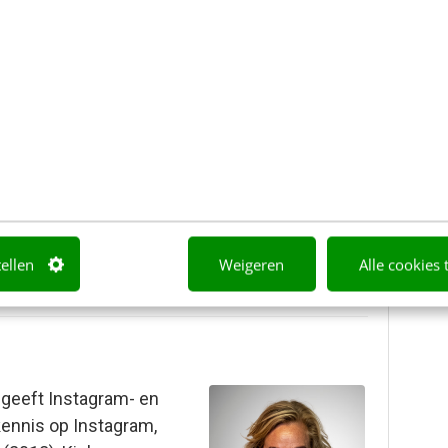
video en produceert
ube, Facebook, Instagram
met haar passie voor TV
tellen
Weigeren
Alle cookies 
e geeft Instagram- en
kennis op Instagram,