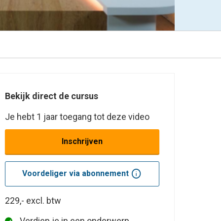
Bekijk direct de cursus
Je hebt 1 jaar toegang tot deze video
Inschrijven
info
Voordeliger via abonnement
229,-
excl. btw
Verdiep je in een onderwerp