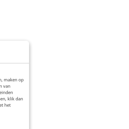
en, maken op
n van
leinden
en, klik dan
et het