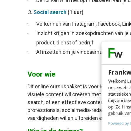
De rol van AI in het optimaliseren van je
Social search
(1 uur)
Verkennen van Instagram, Facebook, Lin
Inzicht krijgen in zoekopdrachten van je
product, dienst of bedrijf
AI inzetten om je vindbaarheid te vergro
Frankw
Voor wie
Welkom! Leu
Dit online cursuspakket is voor iedereen die 
onze websit
statistiek
visuele content wil creëren met Canva, je jo
(bijvoorbee
search, of een effectieve contentkalender wi
op ‘Zelf in
professionals, socialmedia-redacteuren, man
gebruik van
vaardigheden willen uitbreiden en gestructu
Powered by 