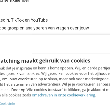
 contentkalender
kedIn, TikTok en YouTube
 doelgroep en analyseren van vragen over jouw
ten
atching maakt gebruik van cookies
k dat je inspiratie en kennis komt opdoen. Wij, en derde partij
social media optimaal wil benutten. Of je nu
es gebruik van cookies. Wij gebruiken cookies voor het bijhoude
en, om jouw voorkeuren op te slaan, maar ook voor marketingdoe
ngere doelgroep beter wil bereiken met social
ld het afstemmen van advertenties). Wil je je voorkeuren aanpass
l opstellen. Het is ideaal voor marcom-
stellen’. Door op ‘Alle cookies toestaan’ te klikken, ga je akkoord m
agers en (online) marketeers die hun
 alle cookies zoals
omschreven in onze cookieverklaring
.
reerd willen werken aan impactvolle content.
CookieInfo