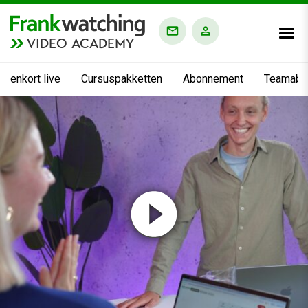
VIDEO ACADEMY
nnenkort live
Cursuspakketten
Abonnement
Teamabo