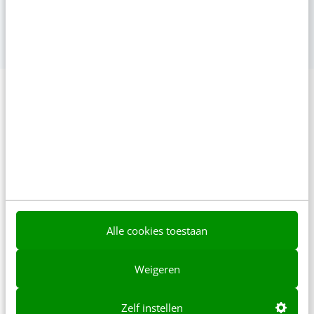
Met Video Academy krijg je toegang tot 130+ AI- en
marketingcursussen. Van visuele contentcreatie tot SEO en
GEO. Leer op je eigen tempo en blijf up-to-date.
Meer weten?
Deze organisaties gingen je
voor
Alle cookies toestaan
Weigeren
Zelf instellen