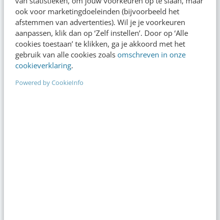
van statistieken, om jouw voorkeuren op te slaan, maar
ook voor marketingdoeleinden (bijvoorbeeld het
afstemmen van advertenties). Wil je je voorkeuren
INCOMPANY-TRAINING
aanpassen, klik dan op ‘Zelf instellen’. Door op ‘Alle
cookies toestaan’ te klikken, ga je akkoord met het
Content ideeën
gebruik van alle cookies zoals
omschreven in onze
cookieverklaring
.
Aan de slag met formats en brainstormtechnieken voor 100+
nieuwe content ideeën
Powered by CookieInfo
TIP!
Bijblijven in je vak?