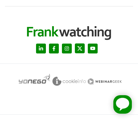
© Frankwatching
2026
-
Creative Commons
Algemene
voorwaarden
Cookie-instellingen
Privacybeleid