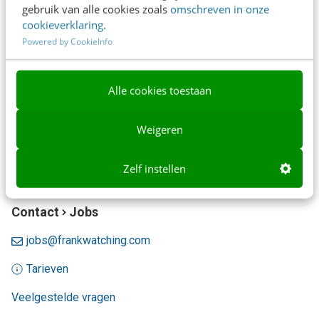
gebruik van alle cookies zoals
omschreven in onze
cookieverklaring
.
Powered by CookieInfo
Content
Alle cookies toestaan
Weigeren
Zelf instellen
Contact
Jobs
jobs@frankwatching.com
Tarieven
Veelgestelde vragen